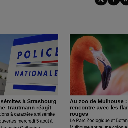
isémites à Strasbourg
Au zoo de Mulhouse :
ine Trautmann réagit
rencontre avec les fl
rouges
tions à caractère antisémite
Le Parc Zoologique et Botan
ouvertes mercredi 5 août à
Mulhouse abrite une colonie
 La maire Catherine