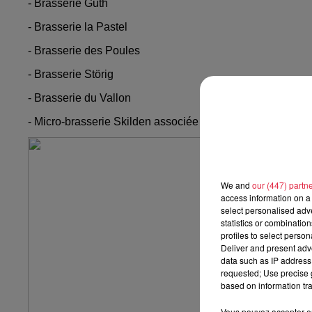
- Brasserie Guth
- Brasserie la Pastel
- Brasserie des Poules
- Brasserie Störig
- Brasserie du Vallon
- Micro-brasserie Skilden associée à la Cave en tournée.
We and
our (447) partn
access information on a 
select personalised ad
statistics or combinatio
profiles to select person
Deliver and present adv
data such as IP address 
requested; Use precise g
based on information tra
Vous pouvez accepter en 