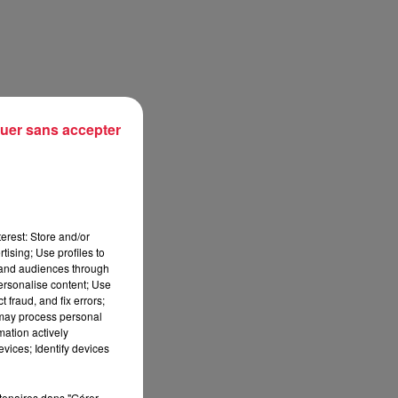
uer sans accepter
erest: Store and/or
tising; Use profiles to
tand audiences through
personalise content; Use
 fraud, and fix errors;
 may process personal
mation actively
vices; Identify devices
rtenaires dans "Gérer