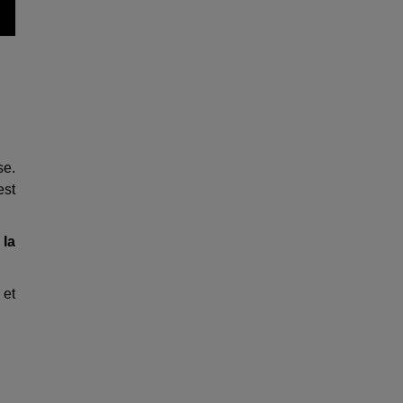
se.
est
 la
 et