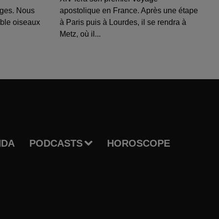
uges. Nous
apostolique en France. Après une étape
able oiseaux
à Paris puis à Lourdes, il se rendra à
Metz, où il...
NDA
PODCASTS
HOROSCOPE