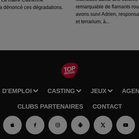
remarquable de flamants ro
a dénoncé ces dégradations.
avons suivi Adrien, respons
et terrarium, à...
 D'EMPLOI
CASTING
JEUX
AGE
CLUBS PARTENAIRES
CONTACT