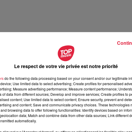
Contin
Le respect de votre vie privée est notre priorité
ers
do the following data processing based on your consent and/or our legitimate int
device; Use limited data to select advertising; Create profiles for personalised adver
vertising; Measure advertising performance; Measure content performance; Unders
ns of data from different sources; Develop and improve services; Create profiles to 
alised content; Use limited data to select content; Ensure security, prevent and detect
ertising and content; Save and communicate privacy choices. These technologies
and browsing data to offer following functionalities: Identify devices based on infor
eolocation data; Match and combine data from other data sources; Link different de
nsmitted automatically.
cliquant sur "Accepter et fermer", ou affiner en sélectionnant les finalités et/ou pa