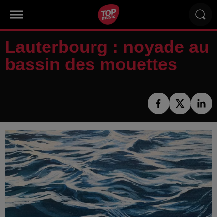
Lauterbourg : noyade au
bassin des mouettes