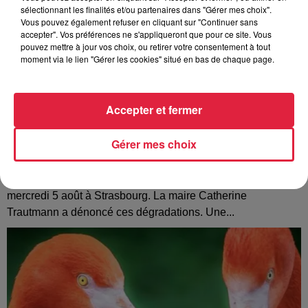
sélectionnant les finalités et/ou partenaires dans "Gérer mes choix".
Vous pouvez également refuser en cliquant sur "Continuer sans
accepter". Vos préférences ne s'appliqueront que pour ce site. Vous
pouvez mettre à jour vos choix, ou retirer votre consentement à tout
moment via le lien "Gérer les cookies" situé en bas de chaque page.
Accepter et fermer
Gérer mes choix
Tags antisémites à Strasbourg : Catherine
Trautmann réagit
Des inscriptions à caractère antisémite ont été découvertes
mercredi 5 août à Strasbourg. La maire Catherine
Trautmann a dénoncé ces dégradations. Une...