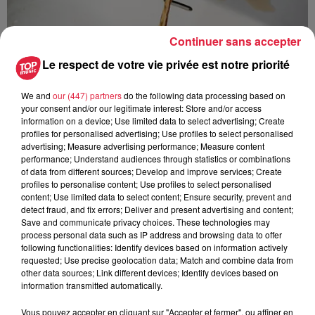
Continuer sans accepter
Le respect de votre vie privée est notre priorité
We and
our (447) partners
do the following data processing based on
your consent and/or our legitimate interest: Store and/or access
information on a device; Use limited data to select advertising; Create
profiles for personalised advertising; Use profiles to select personalised
advertising; Measure advertising performance; Measure content
performance; Understand audiences through statistics or combinations
À Hoerdt, de l’eau brune sort des robinets
of data from different sources; Develop and improve services; Create
Depuis plusieurs jours, des habitants de Hoerdt ont vu de
profiles to personalise content; Use profiles to select personalised
l’eau brune s’écouler de leurs robinets. Face aux
content; Use limited data to select content; Ensure security, prevent and
detect fraud, and fix errors; Deliver and present advertising and content;
nombreuses interrogations, la municipalité a pris...
Save and communicate privacy choices. These technologies may
process personal data such as IP address and browsing data to offer
following functionalities: Identify devices based on information actively
requested; Use precise geolocation data; Match and combine data from
other data sources; Link different devices; Identify devices based on
information transmitted automatically.
Vous pouvez accepter en cliquant sur "Accepter et fermer", ou affiner en