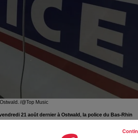
à Ostwald. /@Top Music
le vendredi 21 août dernier à Ostwald, la police du Bas-Rhin
Contin