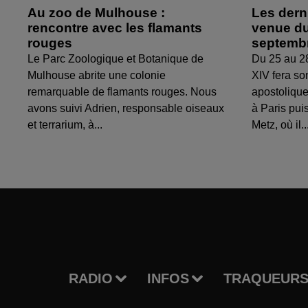
Au zoo de Mulhouse :
Les derni
rencontre avec les flamants
venue du
rouges
septemb
Le Parc Zoologique et Botanique de
Du 25 au 2
Mulhouse abrite une colonie
XIV fera so
remarquable de flamants rouges. Nous
apostolique
avons suivi Adrien, responsable oiseaux
à Paris puis
et terrarium, à...
Metz, où il..
RADIO
INFOS
TRAQUEURS