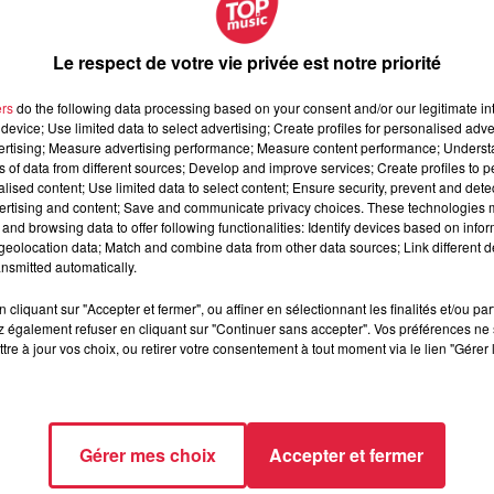
té par un automobiliste à vive allure
. Il ne s'est pas arrêté ap
e Bugatti à Ostwald.
Le respect de votre vie privée est notre priorité
la tête.
 à identifier le véhicule et son conducteur.
Si vous a
ers
do the following data processing based on your consent and/or our legitimate int
device; Use limited data to select advertising; Create profiles for personalised adver
de des accidents au 03.90.23.15.39.
vertising; Measure advertising performance; Measure content performance; Unders
ns of data from different sources; Develop and improve services; Create profiles to 
alised content; Use limited data to select content; Ensure security, prevent and detect
ertising and content; Save and communicate privacy choices. These technologies
and browsing data to offer following functionalities: Identify devices based on infor
eolocation data; Match and combine data from other data sources; Link different de
nsmitted automatically.
cliquant sur "Accepter et fermer", ou affiner en sélectionnant les finalités et/ou pa
 également refuser en cliquant sur "Continuer sans accepter". Vos préférences ne 
tre à jour vos choix, ou retirer votre consentement à tout moment via le lien "Gérer 
Gérer mes choix
Accepter et fermer