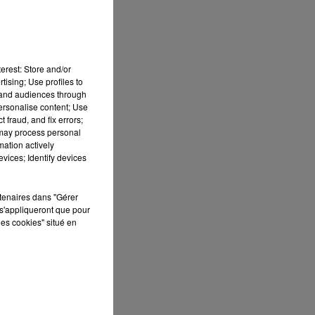
rès
vez
erest: Store and/or
tising; Use profiles to
tand audiences through
personalise content; Use
 fraud, and fix errors;
 may process personal
mation actively
vices; Identify devices
rtenaires dans "Gérer
s'appliqueront que pour
les cookies" situé en