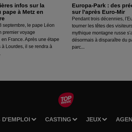
ères infos sur la
Europa-Park : des pré
 pape à Metz en
sur l’après Euro-Mir
re
Pendant trois décennies, l'Eu
8 septembre, le pape Léon
tourner les têtes des visiteur
n premier voyage
mythique montagne russe s'
 en France. Après une étape
désormais à disparaître du 
 à Lourdes, il se rendra à
parc...
.
 D'EMPLOI
CASTING
JEUX
AGE