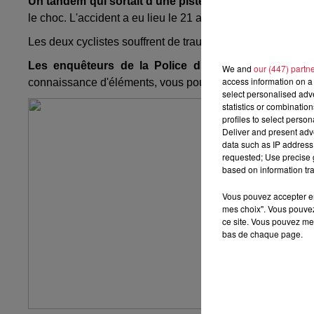
Un tandem qui sortait d'une piste cyclable a été percu
le choc. L'accident a eu lieu le 21 août à 22h10, rue Ettor
Les deux cyclistes souffrent de traumatismes au niveau de 
Les enquêteurs de la Police du Bas-Rhin cherchent
We and
our (447) partn
access information on a 
connaissance d'éléments, vous pouvez contacter la briga
select personalised ad
statistics or combinatio
profiles to select person
Deliver and present adv
data such as IP address 
requested; Use precise g
based on information tra
Vous pouvez accepter en 
mes choix". Vous pouvez
ce site. Vous pouvez met
bas de chaque page.