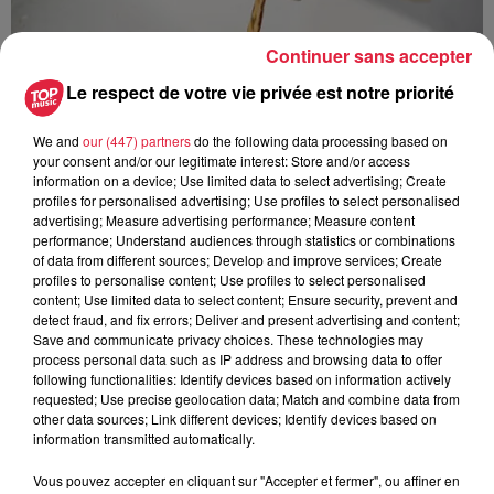
Continuer sans accepter
Le respect de votre vie privée est notre priorité
We and
our (447) partners
do the following data processing based on
your consent and/or our legitimate interest: Store and/or access
information on a device; Use limited data to select advertising; Create
profiles for personalised advertising; Use profiles to select personalised
advertising; Measure advertising performance; Measure content
À Hoerdt, de l’eau brune sort des robinets
performance; Understand audiences through statistics or combinations
of data from different sources; Develop and improve services; Create
Depuis plusieurs jours, des habitants de Hoerdt ont vu de
profiles to personalise content; Use profiles to select personalised
l’eau brune s’écouler de leurs robinets. Face aux
content; Use limited data to select content; Ensure security, prevent and
nombreuses interrogations, la municipalité a pris...
detect fraud, and fix errors; Deliver and present advertising and content;
Save and communicate privacy choices. These technologies may
process personal data such as IP address and browsing data to offer
following functionalities: Identify devices based on information actively
requested; Use precise geolocation data; Match and combine data from
other data sources; Link different devices; Identify devices based on
information transmitted automatically.
Vous pouvez accepter en cliquant sur "Accepter et fermer", ou affiner en