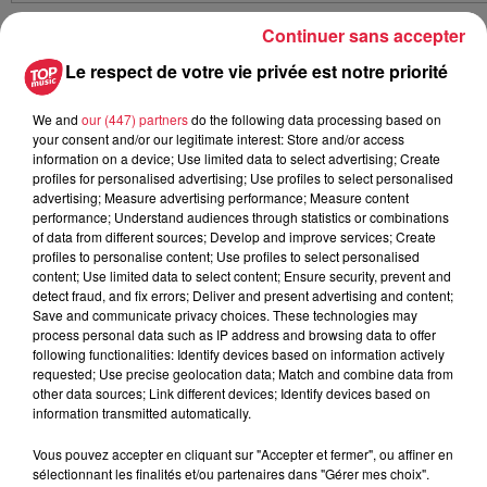
Continuer sans accepter
Publié : 3 septembre 2020 à 16h23 - Modifié : 30 octobre
Le respect de votre vie privée est notre priorité
2025 à 16h48 Rédaction
We and
our (447) partners
do the following data processing based on
your consent and/or our legitimate interest: Store and/or access
information on a device; Use limited data to select advertising; Create
profiles for personalised advertising; Use profiles to select personalised
A lire aussi
advertising; Measure advertising performance; Measure content
performance; Understand audiences through statistics or combinations
of data from different sources; Develop and improve services; Create
6 août 2026
profiles to personalise content; Use profiles to select personalised
À Hoerdt, de l’eau brune sort des
content; Use limited data to select content; Ensure security, prevent and
detect fraud, and fix errors; Deliver and present advertising and content;
robinets
Save and communicate privacy choices. These technologies may
process personal data such as IP address and browsing data to offer
following functionalities: Identify devices based on information actively
requested; Use precise geolocation data; Match and combine data from
other data sources; Link different devices; Identify devices based on
6 août 2026
information transmitted automatically.
Tags antisémites à Strasbourg :
Catherine Trautmann réagit
Vous pouvez accepter en cliquant sur "Accepter et fermer", ou affiner en
sélectionnant les finalités et/ou partenaires dans "Gérer mes choix".