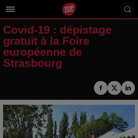
Covid-19 : dépistage
gratuit à la Foire
européenne de
Strasbourg