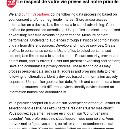
Le respect de votre vie privée est notre priorité
We and
our (447) partners
do the following data processing based on
your consent and/or our legitimate interest: Store and/or access
information on a device; Use limited data to select advertising; Create
profiles for personalised advertising; Use profiles to select personalised
À découvrir également
advertising; Measure advertising performance; Measure content
performance; Understand audiences through statistics or combinations
of data from different sources; Develop and improve services; Create
profiles to personalise content; Use profiles to select personalised
content; Use limited data to select content; Ensure security, prevent and
detect fraud, and fix errors; Deliver and present advertising and content;
Save and communicate privacy choices. These technologies may
process personal data such as IP address and browsing data to offer
following functionalities: Identify devices based on information actively
requested; Use precise geolocation data; Match and combine data from
other data sources; Link different devices; Identify devices based on
information transmitted automatically.
Vous pouvez accepter en cliquant sur "Accepter et fermer", ou affiner en
sélectionnant les finalités et/ou partenaires dans "Gérer mes choix".
Vous pouvez également refuser en cliquant sur "Continuer sans
accepter". Vos préférences ne s'appliqueront que pour ce site. Vous
pouvez mettre à jour vos choix, ou retirer votre consentement à tout
moment via le lien "Gérer les cookies" situé en bas de chaque page.