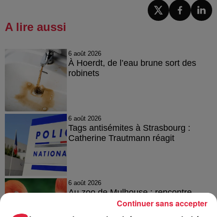
A lire aussi
6 août 2026
À Hoerdt, de l’eau brune sort des
robinets
6 août 2026
Tags antisémites à Strasbourg :
Catherine Trautmann réagit
6 août 2026
Au zoo de Mulhouse : rencontre
avec les flamants rouges
Continuer sans accepter