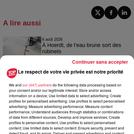
A lire aussi
6 août 2026
À Hoerdt, de l’eau brune sort des
robinets
Continuer sans accepter
Le respect de votre vie privée est notre priorité
6 août 2026
Tags antisémites à Strasbourg :
We and
our (447) partners
do the following data processing based on
your consent and/or our legitimate interest: Store and/or access
Catherine Trautmann réagit
information on a device; Use limited data to select advertising; Create
profiles for personalised advertising; Use profiles to select personalised
advertising; Measure advertising performance; Measure content
performance; Understand audiences through statistics or combinations
of data from different sources; Develop and improve services; Create
6 août 2026
profiles to personalise content; Use profiles to select personalised
Au zoo de Mulhouse : rencontre
content; Use limited data to select content; Ensure security, prevent and
avec les flamants rouges
detect fraud, and fix errors; Deliver and present advertising and content;