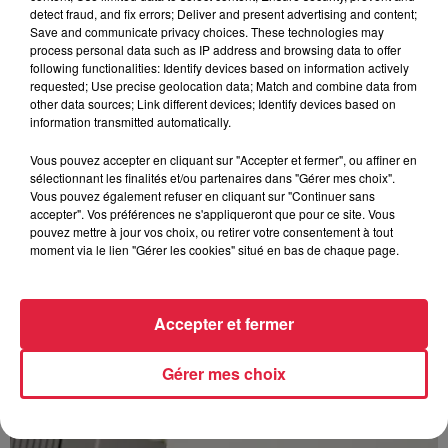
detect fraud, and fix errors; Deliver and present advertising and content;
Save and communicate privacy choices. These technologies may
process personal data such as IP address and browsing data to offer
following functionalities: Identify devices based on information actively
requested; Use precise geolocation data; Match and combine data from
other data sources; Link different devices; Identify devices based on
À Hoerdt, de l’eau brune sort des robinets
information transmitted automatically.
Depuis plusieurs jours, des habitants de Hoerdt ont vu de
l’eau brune s’écouler de leurs robinets. Face aux
Vous pouvez accepter en cliquant sur "Accepter et fermer", ou affiner en
sélectionnant les finalités et/ou partenaires dans "Gérer mes choix".
nombreuses interrogations, la municipalité a pris...
Vous pouvez également refuser en cliquant sur "Continuer sans
accepter". Vos préférences ne s'appliqueront que pour ce site. Vous
pouvez mettre à jour vos choix, ou retirer votre consentement à tout
moment via le lien "Gérer les cookies" situé en bas de chaque page.
Accepter et fermer
Gérer mes choix