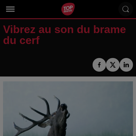
Vibrez au son du brame
du cerf