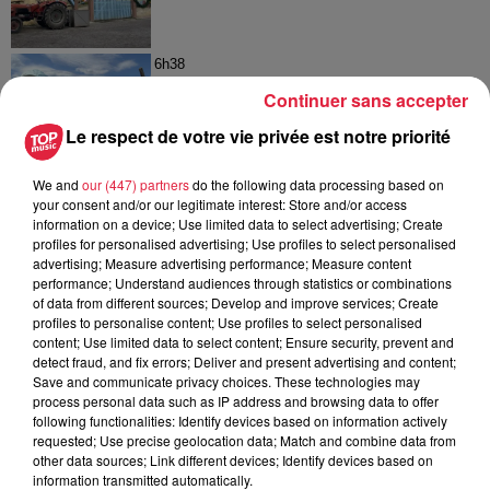
6h38
Les sentiers poussettes de la Vallée
Continuer sans accepter
de Villé
Le respect de votre vie privée est notre priorité
We and
our (447) partners
do the following data processing based on
your consent and/or our legitimate interest: Store and/or access
6 août 2026
information on a device; Use limited data to select advertising; Create
À Hoerdt, de l’eau brune sort des
profiles for personalised advertising; Use profiles to select personalised
robinets
advertising; Measure advertising performance; Measure content
performance; Understand audiences through statistics or combinations
of data from different sources; Develop and improve services; Create
profiles to personalise content; Use profiles to select personalised
content; Use limited data to select content; Ensure security, prevent and
detect fraud, and fix errors; Deliver and present advertising and content;
Save and communicate privacy choices. These technologies may
process personal data such as IP address and browsing data to offer
À découvrir également
following functionalities: Identify devices based on information actively
requested; Use precise geolocation data; Match and combine data from
other data sources; Link different devices; Identify devices based on
information transmitted automatically.