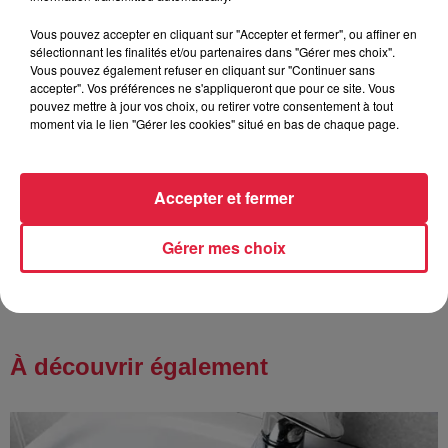
Vous pouvez accepter en cliquant sur "Accepter et fermer", ou affiner en
6 août 2026
sélectionnant les finalités et/ou partenaires dans "Gérer mes choix".
Tags antisémites à Strasbourg :
Vous pouvez également refuser en cliquant sur "Continuer sans
Catherine Trautmann réagit
accepter". Vos préférences ne s'appliqueront que pour ce site. Vous
pouvez mettre à jour vos choix, ou retirer votre consentement à tout
moment via le lien "Gérer les cookies" situé en bas de chaque page.
6 août 2026
Accepter et fermer
Au zoo de Mulhouse : rencontre
avec les flamants rouges
Gérer mes choix
À découvrir également