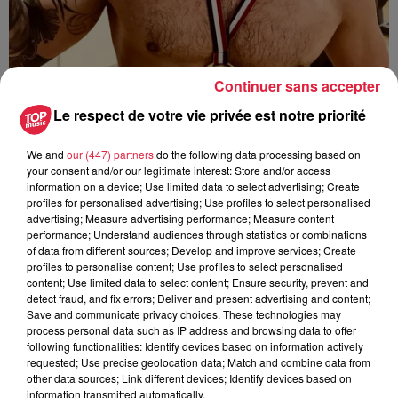
Continuer sans accepter
Le respect de votre vie privée est notre priorité
Publié : 28 mai 2018 à 9h57 - Modifié : 10 mai 2021 à 10h39
We and
our (447) partners
do the following data processing based on
your consent and/or our legitimate interest: Store and/or access
Sebastien Ruffet
information on a device; Use limited data to select advertising; Create
profiles for personalised advertising; Use profiles to select personalised
advertising; Measure advertising performance; Measure content
performance; Understand audiences through statistics or combinations
of data from different sources; Develop and improve services; Create
profiles to personalise content; Use profiles to select personalised
A lire aussi
content; Use limited data to select content; Ensure security, prevent and
detect fraud, and fix errors; Deliver and present advertising and content;
Save and communicate privacy choices. These technologies may
6 août 2026
process personal data such as IP address and browsing data to offer
À Hoerdt, de l’eau brune sort des
following functionalities: Identify devices based on information actively
robinets
requested; Use precise geolocation data; Match and combine data from
other data sources; Link different devices; Identify devices based on
information transmitted automatically.