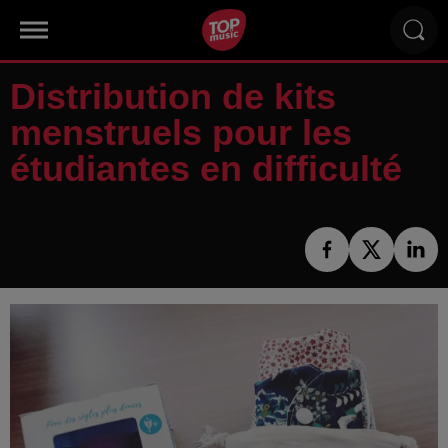
Distribution de kits
menstruels pour les
étudiantes en difficulté