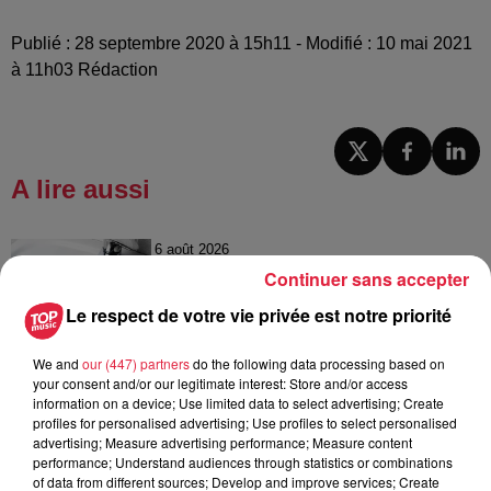
Publié : 28 septembre 2020 à 15h11 - Modifié : 10 mai 2021
à 11h03 Rédaction
A lire aussi
6 août 2026
À Hoerdt, de l’eau brune sort des
Continuer sans accepter
robinets
Le respect de votre vie privée est notre priorité
We and
our (447) partners
do the following data processing based on
your consent and/or our legitimate interest: Store and/or access
6 août 2026
information on a device; Use limited data to select advertising; Create
Tags antisémites à Strasbourg :
profiles for personalised advertising; Use profiles to select personalised
Catherine Trautmann réagit
advertising; Measure advertising performance; Measure content
performance; Understand audiences through statistics or combinations
of data from different sources; Develop and improve services; Create