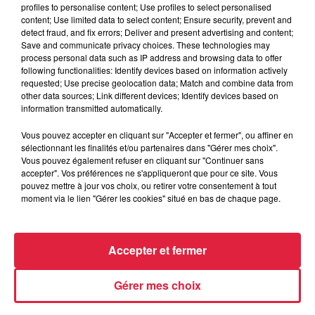
profiles to personalise content; Use profiles to select personalised
content; Use limited data to select content; Ensure security, prevent and
detect fraud, and fix errors; Deliver and present advertising and content;
6 août 2026
Save and communicate privacy choices. These technologies may
Au zoo de Mulhouse : rencontre
process personal data such as IP address and browsing data to offer
avec les flamants rouges
following functionalities: Identify devices based on information actively
requested; Use precise geolocation data; Match and combine data from
other data sources; Link different devices; Identify devices based on
information transmitted automatically.
Vous pouvez accepter en cliquant sur "Accepter et fermer", ou affiner en
sélectionnant les finalités et/ou partenaires dans "Gérer mes choix".
Vous pouvez également refuser en cliquant sur "Continuer sans
À découvrir également
accepter". Vos préférences ne s'appliqueront que pour ce site. Vous
pouvez mettre à jour vos choix, ou retirer votre consentement à tout
moment via le lien "Gérer les cookies" situé en bas de chaque page.
Accepter et fermer
Gérer mes choix