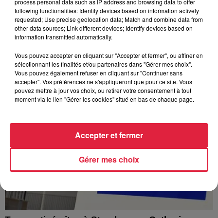
process personal data such as IP address and browsing data to offer
À Hoerdt, de l’eau brune sort des robinets
following functionalities: Identify devices based on information actively
requested; Use precise geolocation data; Match and combine data from
Depuis plusieurs jours, des habitants de Hoerdt ont vu de
other data sources; Link different devices; Identify devices based on
l’eau brune s’écouler de leurs robinets. Face aux
information transmitted automatically.
nombreuses interrogations, la municipalité a pris...
Vous pouvez accepter en cliquant sur "Accepter et fermer", ou affiner en
sélectionnant les finalités et/ou partenaires dans "Gérer mes choix".
Vous pouvez également refuser en cliquant sur "Continuer sans
accepter". Vos préférences ne s'appliqueront que pour ce site. Vous
pouvez mettre à jour vos choix, ou retirer votre consentement à tout
moment via le lien "Gérer les cookies" situé en bas de chaque page.
Accepter et fermer
Gérer mes choix