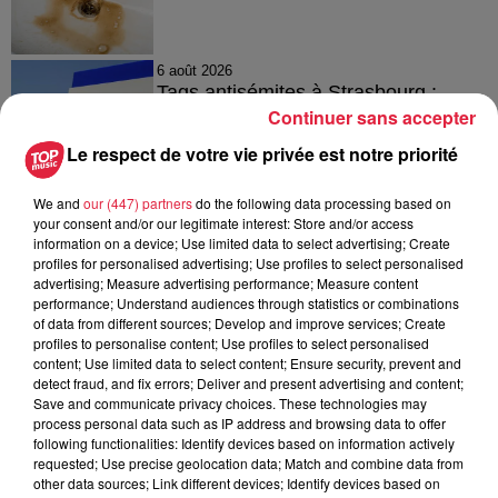
6 août 2026
Tags antisémites à Strasbourg :
Continuer sans accepter
Catherine Trautmann réagit
Le respect de votre vie privée est notre priorité
We and
our (447) partners
do the following data processing based on
6 août 2026
your consent and/or our legitimate interest: Store and/or access
Au zoo de Mulhouse : rencontre
information on a device; Use limited data to select advertising; Create
avec les flamants rouges
profiles for personalised advertising; Use profiles to select personalised
advertising; Measure advertising performance; Measure content
performance; Understand audiences through statistics or combinations
of data from different sources; Develop and improve services; Create
profiles to personalise content; Use profiles to select personalised
content; Use limited data to select content; Ensure security, prevent and
detect fraud, and fix errors; Deliver and present advertising and content;
Save and communicate privacy choices. These technologies may
À découvrir également
process personal data such as IP address and browsing data to offer
following functionalities: Identify devices based on information actively
requested; Use precise geolocation data; Match and combine data from
other data sources; Link different devices; Identify devices based on