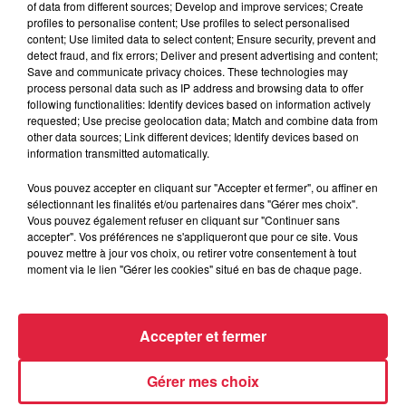
of data from different sources; Develop and improve services; Create
profiles to personalise content; Use profiles to select personalised
content; Use limited data to select content; Ensure security, prevent and
detect fraud, and fix errors; Deliver and present advertising and content;
Save and communicate privacy choices. These technologies may
process personal data such as IP address and browsing data to offer
following functionalities: Identify devices based on information actively
requested; Use precise geolocation data; Match and combine data from
other data sources; Link different devices; Identify devices based on
information transmitted automatically.
À Hoerdt, de l’eau brune sort des robinets
Vous pouvez accepter en cliquant sur "Accepter et fermer", ou affiner en
sélectionnant les finalités et/ou partenaires dans "Gérer mes choix".
Depuis plusieurs jours, des habitants de Hoerdt ont vu de
Vous pouvez également refuser en cliquant sur "Continuer sans
l’eau brune s’écouler de leurs robinets. Face aux
accepter". Vos préférences ne s'appliqueront que pour ce site. Vous
nombreuses interrogations, la municipalité a pris...
pouvez mettre à jour vos choix, ou retirer votre consentement à tout
moment via le lien "Gérer les cookies" situé en bas de chaque page.
Accepter et fermer
Gérer mes choix