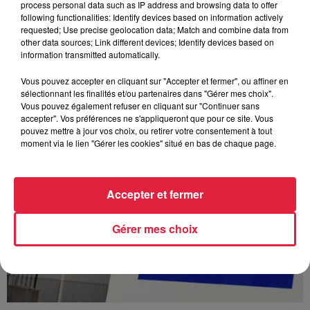
process personal data such as IP address and browsing data to offer
À Hoerdt, de l’eau brune sort des robinets
following functionalities: Identify devices based on information actively
requested; Use precise geolocation data; Match and combine data from
Depuis plusieurs jours, des habitants de Hoerdt ont vu de
other data sources; Link different devices; Identify devices based on
l’eau brune s’écouler de leurs robinets. Face aux
information transmitted automatically.
nombreuses interrogations, la municipalité a pris...
Vous pouvez accepter en cliquant sur "Accepter et fermer", ou affiner en
sélectionnant les finalités et/ou partenaires dans "Gérer mes choix".
Vous pouvez également refuser en cliquant sur "Continuer sans
accepter". Vos préférences ne s'appliqueront que pour ce site. Vous
pouvez mettre à jour vos choix, ou retirer votre consentement à tout
moment via le lien "Gérer les cookies" situé en bas de chaque page.
Accepter et fermer
Gérer mes choix