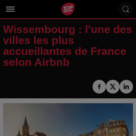
Wissembourg : l'une des
villes les plus
accueillantes de France
selon Airbnb