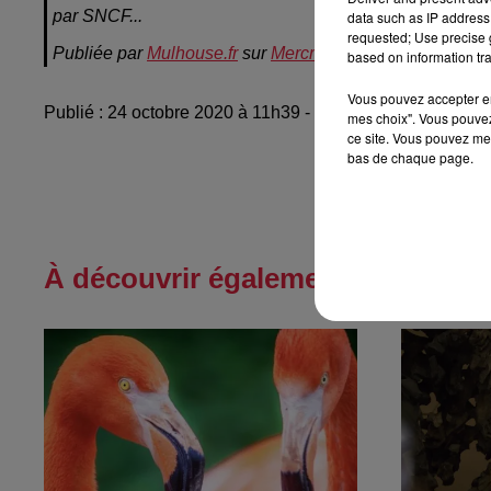
par SNCF...
data such as IP address 
requested; Use precise g
Publiée par
Mulhouse.fr
sur
Mercredi 21 octobre 2020
based on information tra
Vous pouvez accepter en 
Publié : 24 octobre 2020 à 11h39 - Modifié : 10 mai 2021
mes choix". Vous pouvez
ce site. Vous pouvez met
bas de chaque page.
À découvrir également