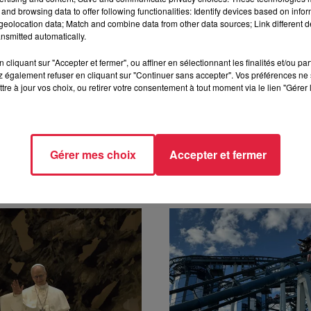
and browsing data to offer following functionalities: Identify devices based on infor
eolocation data; Match and combine data from other data sources; Link different de
nsmitted automatically.
cliquant sur "Accepter et fermer", ou affiner en sélectionnant les finalités et/ou pa
 à 11h04 Céline Rinckel
 également refuser en cliquant sur "Continuer sans accepter". Vos préférences ne 
tre à jour vos choix, ou retirer votre consentement à tout moment via le lien "Gérer 
Gérer mes choix
Accepter et fermer