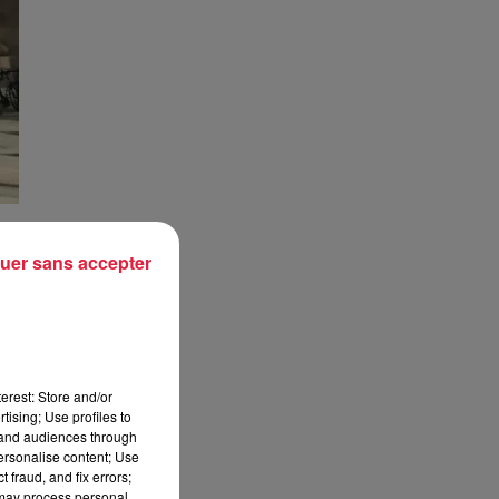
uer sans accepter
et
se-
des
erest: Store and/or
tising; Use profiles to
tand audiences through
personalise content; Use
 fraud, and fix errors;
se
 may process personal