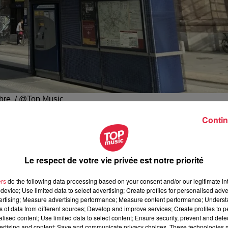
bre. / @Top Music
Contin
 de Mulhouse, les 24 et 25 octobre ainsi que les 31 octobre 
ire.
Le respect de votre vie privée est notre priorité
r des cars de substitution (
notamment sur la ligne Mulhou
t attendez-vous aussi à des conséquences sur la circulation 
ers
do the following data processing based on your consent and/or our legitimate int
ent desservie
pendant ces deux week-ends.
device; Use limited data to select advertising; Create profiles for personalised adver
vertising; Measure advertising performance; Measure content performance; Unders
r.sncf.com/grand-est/horaires/travaux
ns of data from different sources; Develop and improve services; Create profiles to 
alised content; Use limited data to select content; Ensure security, prevent and detect
u nœud ferroviaire menés dans le secteur de la gare de Mulhou
ertising and content; Save and communicate privacy choices. These technologies