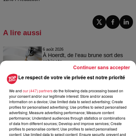
A lire aussi
6 août 2026
À Hoerdt, de l’eau brune sort des
robinets
Continuer sans accepter
Le respect de votre vie privée est notre priorité
6 août 2026
We and
our (447) partners
do the following data processing based on
Tags antisémites à Strasbourg :
your consent and/or our legitimate interest: Store and/or access
information on a device; Use limited data to select advertising; Create
Catherine Trautmann réagit
profiles for personalised advertising; Use profiles to select personalised
advertising; Measure advertising performance; Measure content
performance; Understand audiences through statistics or combinations
of data from different sources; Develop and improve services; Create
profiles to personalise content; Use profiles to select personalised
6 août 2026
content; Use limited data to select content; Ensure security, prevent and