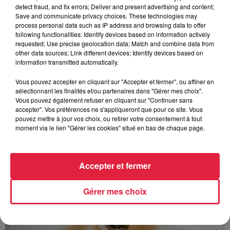
Au zoo de Mulhouse : rencontre
detect fraud, and fix errors; Deliver and present advertising and content;
avec les flamants rouges
Save and communicate privacy choices. These technologies may
process personal data such as IP address and browsing data to offer
following functionalities: Identify devices based on information actively
requested; Use precise geolocation data; Match and combine data from
other data sources; Link different devices; Identify devices based on
information transmitted automatically.
Vous pouvez accepter en cliquant sur "Accepter et fermer", ou affiner en
À découvrir également
sélectionnant les finalités et/ou partenaires dans "Gérer mes choix".
Vous pouvez également refuser en cliquant sur "Continuer sans
accepter". Vos préférences ne s'appliqueront que pour ce site. Vous
pouvez mettre à jour vos choix, ou retirer votre consentement à tout
moment via le lien "Gérer les cookies" situé en bas de chaque page.
Accepter et fermer
Gérer mes choix