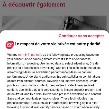
À découvrir également
Continuer sans accepter
Le respect de votre vie privée est notre priorité
We and
our (447) partners
do the following data processing based on
your consent and/or our legitimate interest: Store and/or access
information on a device; Use limited data to select advertising; Create
profiles for personalised advertising; Use profiles to select personalised
advertising; Measure advertising performance; Measure content
performance; Understand audiences through statistics or combinations
of data from different sources; Develop and improve services; Create
profiles to personalise content; Use profiles to select personalised
content; Use limited data to select content; Ensure security, prevent and
detect fraud, and fix errors; Deliver and present advertising and content;
Save and communicate privacy choices. These technologies may
À Hoerdt, de l’eau brune sort des robinets
process personal data such as IP address and browsing data to offer
Depuis plusieurs jours, des habitants de Hoerdt ont vu de
following functionalities: Identify devices based on information actively