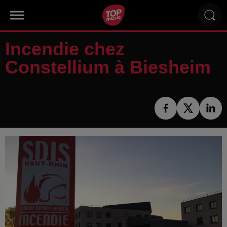
Incendie chez
Constellium à Biesheim