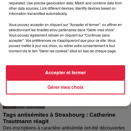
l’eau brune s’écouler de leurs robinets. Face aux
requested; Use precise geolocation data; Match and combine data from
other data sources; Link different devices; Identify devices based on
nombreuses interrogations, la municipalité a pris...
information transmitted automatically.
Vous pouvez accepter en cliquant sur "Accepter et fermer", ou affiner en
sélectionnant les finalités et/ou partenaires dans "Gérer mes choix".
Vous pouvez également refuser en cliquant sur "Continuer sans
accepter". Vos préférences ne s'appliqueront que pour ce site. Vous
pouvez mettre à jour vos choix, ou retirer votre consentement à tout
moment via le lien "Gérer les cookies" situé en bas de chaque page.
Accepter et fermer
Gérer mes choix
Tags antisémites à Strasbourg : Catherine
Trautmann réagit
Des inscriptions à caractère antisémite ont été découvertes