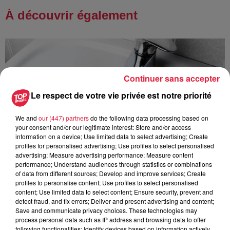
À découvrir également
Continuer sans accepter
Le respect de votre vie privée est notre priorité
We and
our (447) partners
do the following data processing based on
your consent and/or our legitimate interest: Store and/or access
information on a device; Use limited data to select advertising; Create
profiles for personalised advertising; Use profiles to select personalised
advertising; Measure advertising performance; Measure content
performance; Understand audiences through statistics or combinations
of data from different sources; Develop and improve services; Create
profiles to personalise content; Use profiles to select personalised
content; Use limited data to select content; Ensure security, prevent and
detect fraud, and fix errors; Deliver and present advertising and content;
Save and communicate privacy choices. These technologies may
À Hoerdt, de l’eau brune sort des robinets
process personal data such as IP address and browsing data to offer
Depuis plusieurs jours, des habitants de Hoerdt ont vu de
following functionalities: Identify devices based on information actively