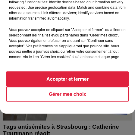
following functionalities: Identify devices based on information actively
Depuis plusieurs jours, des habitants de Hoerdt ont vu de
requested; Use precise geolocation data; Match and combine data from
l’eau brune s’écouler de leurs robinets. Face aux
other data sources; Link different devices; Identify devices based on
nombreuses interrogations, la municipalité a pris...
information transmitted automatically.
Vous pouvez accepter en cliquant sur "Accepter et fermer", ou affiner en
sélectionnant les finalités et/ou partenaires dans "Gérer mes choix".
Vous pouvez également refuser en cliquant sur "Continuer sans
accepter". Vos préférences ne s'appliqueront que pour ce site. Vous
pouvez mettre à jour vos choix, ou retirer votre consentement à tout
moment via le lien "Gérer les cookies" situé en bas de chaque page.
Accepter et fermer
Gérer mes choix
Tags antisémites à Strasbourg : Catherine
Trautmann réagit