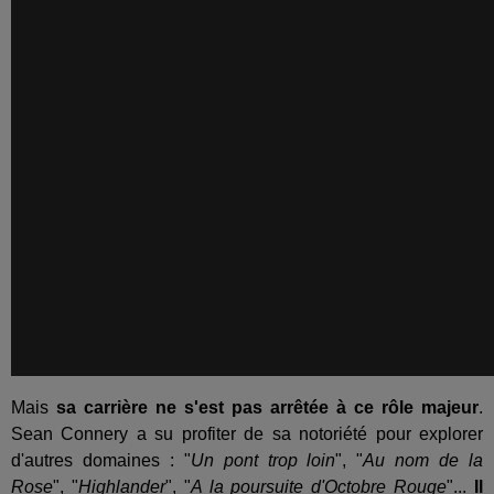
Mais
sa carrière ne s'est pas arrêtée à ce rôle majeur
.
Sean Connery a su profiter de sa notoriété pour explorer
d'autres domaines : "
Un pont trop loin
", "
Au nom de la
Rose
", "
Highlander
", "
A la poursuite d'Octobre Rouge
"...
Il