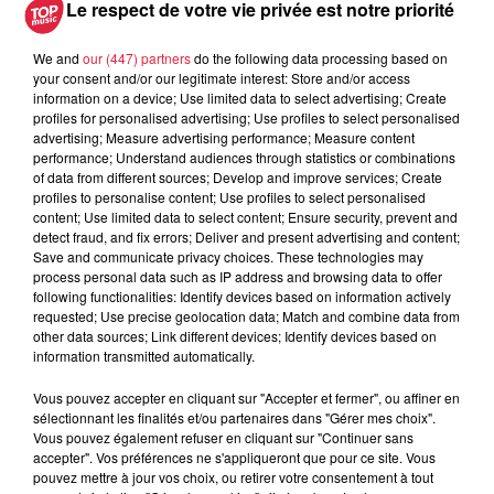
Le respect de votre vie privée est notre priorité
We and
our (447) partners
do the following data processing based on
A lire aussi
your consent and/or our legitimate interest: Store and/or access
information on a device; Use limited data to select advertising; Create
profiles for personalised advertising; Use profiles to select personalised
6 août 2026
advertising; Measure advertising performance; Measure content
À Hoerdt, de l’eau brune sort des
performance; Understand audiences through statistics or combinations
robinets
of data from different sources; Develop and improve services; Create
profiles to personalise content; Use profiles to select personalised
content; Use limited data to select content; Ensure security, prevent and
detect fraud, and fix errors; Deliver and present advertising and content;
Save and communicate privacy choices. These technologies may
process personal data such as IP address and browsing data to offer
6 août 2026
following functionalities: Identify devices based on information actively
Tags antisémites à Strasbourg :
requested; Use precise geolocation data; Match and combine data from
Catherine Trautmann réagit
other data sources; Link different devices; Identify devices based on
information transmitted automatically.
Vous pouvez accepter en cliquant sur "Accepter et fermer", ou affiner en
sélectionnant les finalités et/ou partenaires dans "Gérer mes choix".
6 août 2026
Vous pouvez également refuser en cliquant sur "Continuer sans
Au zoo de Mulhouse : rencontre
accepter". Vos préférences ne s'appliqueront que pour ce site. Vous
avec les flamants rouges
pouvez mettre à jour vos choix, ou retirer votre consentement à tout