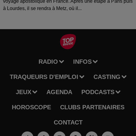
voyage apostolique en France. Après une étape à Paris puis
à Lourdes, il se rendra à Metz, où il...
RADIO
INFOS
TRAQUEURS D'EMPLOI
CASTING
JEUX
AGENDA
PODCASTS
HOROSCOPE
CLUBS PARTENAIRES
CONTACT