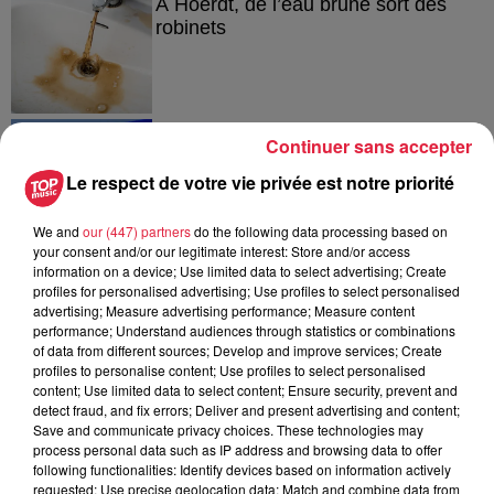
À Hoerdt, de l’eau brune sort des
robinets
6 août 2026
Continuer sans accepter
Tags antisémites à Strasbourg :
Catherine Trautmann réagit
Le respect de votre vie privée est notre priorité
We and
our (447) partners
do the following data processing based on
your consent and/or our legitimate interest: Store and/or access
information on a device; Use limited data to select advertising; Create
6 août 2026
profiles for personalised advertising; Use profiles to select personalised
Au zoo de Mulhouse : rencontre
advertising; Measure advertising performance; Measure content
avec les flamants rouges
performance; Understand audiences through statistics or combinations
of data from different sources; Develop and improve services; Create
profiles to personalise content; Use profiles to select personalised
content; Use limited data to select content; Ensure security, prevent and
detect fraud, and fix errors; Deliver and present advertising and content;
Save and communicate privacy choices. These technologies may
process personal data such as IP address and browsing data to offer
following functionalities: Identify devices based on information actively
À découvrir également
requested; Use precise geolocation data; Match and combine data from