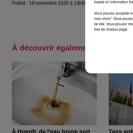
based on information tra
Publié : 19 novembre 2020 à 13h08 - Modifié : 10 mai 20
Vous pouvez accepter en 
mes choix". Vous pouvez
ce site. Vous pouvez met
bas de chaque page.
À découvrir également
À Hoerdt, de l’eau brune sort
Tags ant