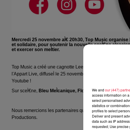
Mercredi 25 novembre aÌ€ 20h30, Top Music organise l
et solidaire, pour soutenir la nouvelle sceÌ€ne alsacie
et exercer son meÌtier.
Top Music a créé une cagnotte Leetchi, et tous
les dons s
l'Appart Live, diffuseÌ le 25 novembre aÌ€ 20h30,
en direc
Youtube !
We and
our (447) partn
Sur sceÌ€ne,
Bleu MeÌcanique, Flo Bauer, Claire Farava
access information on a 
select personalised ad
> Faite
statistics or combinatio
Nous remercions les partenaires qui nous soutiennent dans
profiles to select person
Deliver and present adv
Productions.
data such as IP address 
requested; Use precise g