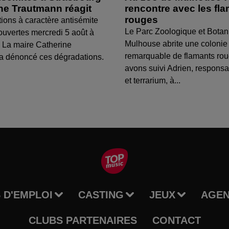
ine Trautmann réagit
rencontre avec les fl
rouges
tions à caractère antisémite
Le Parc Zoologique et Botan
ouvertes mercredi 5 août à
Mulhouse abrite une colonie
 La maire Catherine
remarquable de flamants ro
a dénoncé ces dégradations.
avons suivi Adrien, respons
et terrarium, à...
 D'EMPLOI
CASTING
JEUX
AGE
CLUBS PARTENAIRES
CONTACT