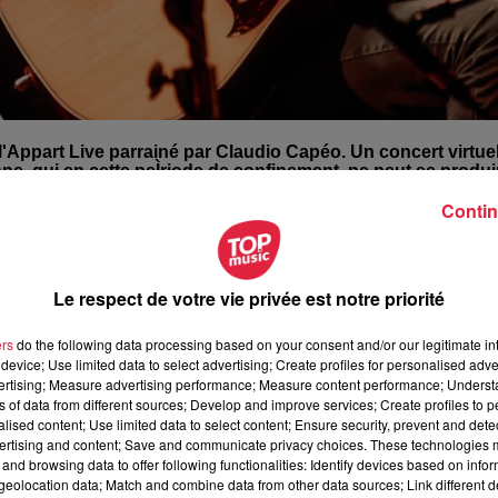
'Appart Live parrainé par Claudio Capéo. Un concert virtue
nne, qui en cette peÌriode de confinement, ne peut se produi
Contin
eront reverseÌs eÌquitablement aux artistes preÌsents
dans
t sur les reÌseaux sociaux
de Top Music, Facebook, Instagram 
Le respect de votre vie privée est notre priorité
ers
do the following data processing based on your consent and/or our legitimate int
rjoo, Hotel Paradisio et Lyre le temps.
device; Use limited data to select advertising; Create profiles for personalised adver
vertising; Measure advertising performance; Measure content performance; Unders
s vos dons ICI !
ns of data from different sources; Develop and improve services; Create profiles to 
 ce projet, la Marque Alsace, XeÌos et MeÌdiaSchool
alised content; Use limited data to select content; Ensure security, prevent and detect
ertising and content; Save and communicate privacy choices. These technologies
and browsing data to offer following functionalities: Identify devices based on infor
eolocation data; Match and combine data from other data sources; Link different de