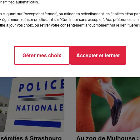
nsmitted automatically.
21 à 11h04 Rédaction
cliquant sur "Accepter et fermer", ou affiner en sélectionnant les finalités et/ou pa
 également refuser en cliquant sur "Continuer sans accepter". Vos préférences ne 
tre à jour vos choix, ou retirer votre consentement à tout moment via le lien "Gérer 
Gérer mes choix
Accepter et fermer
isémites à Strasbourg
Au zoo de Mulhouse :