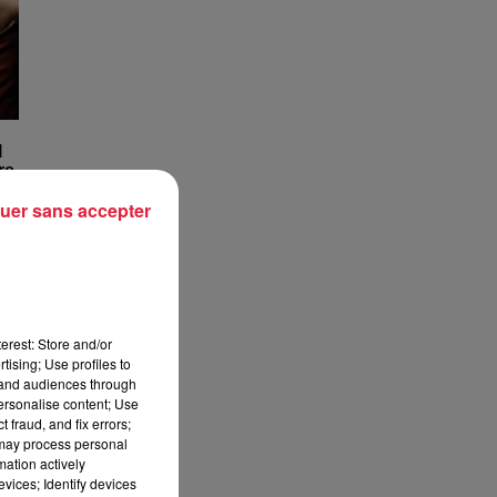
l
re
uer sans accepter
et
erest: Store and/or
tising; Use profiles to
tand audiences through
personalise content; Use
 fraud, and fix errors;
 may process personal
mation actively
vices; Identify devices