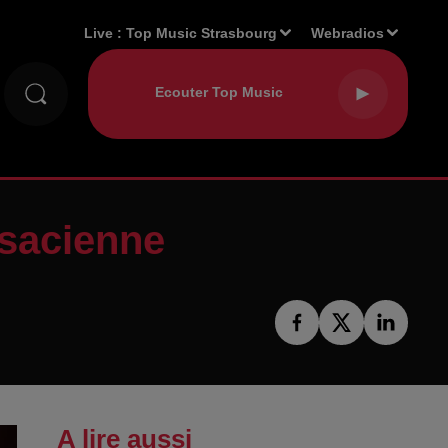
Live :
Top Music Strasbourg
Webradios
lsacienne
A lire aussi