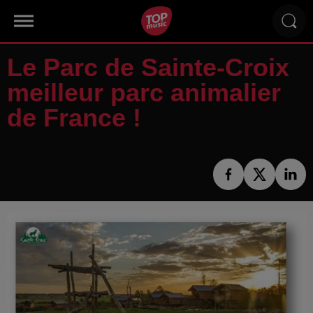
Le Parc de Sainte-Croix
meilleur parc animalier
de France !