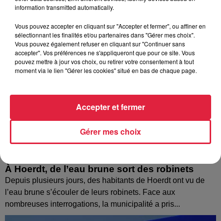
information transmitted automatically.
Vous pouvez accepter en cliquant sur "Accepter et fermer", ou affiner en
sélectionnant les finalités et/ou partenaires dans "Gérer mes choix".
Vous pouvez également refuser en cliquant sur "Continuer sans
accepter". Vos préférences ne s'appliqueront que pour ce site. Vous
pouvez mettre à jour vos choix, ou retirer votre consentement à tout
moment via le lien "Gérer les cookies" situé en bas de chaque page.
Accepter et fermer
Gérer mes choix
À Hoerdt, de l’eau brune sort des robinets
Depuis plusieurs jours, des habitants de Hoerdt ont vu de
l’eau brune s’écouler de leurs robinets. Face aux
nombreuses interrogations, la municipalité a pris...