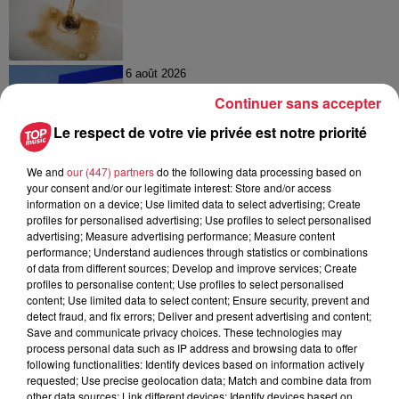
6 août 2026
Tags antisémites à Strasbourg :
Continuer sans accepter
Catherine Trautmann réagit
Le respect de votre vie privée est notre priorité
We and
our (447) partners
do the following data processing based on
your consent and/or our legitimate interest: Store and/or access
6 août 2026
information on a device; Use limited data to select advertising; Create
Au zoo de Mulhouse : rencontre
profiles for personalised advertising; Use profiles to select personalised
avec les flamants rouges
advertising; Measure advertising performance; Measure content
performance; Understand audiences through statistics or combinations
of data from different sources; Develop and improve services; Create
profiles to personalise content; Use profiles to select personalised
content; Use limited data to select content; Ensure security, prevent and
detect fraud, and fix errors; Deliver and present advertising and content;
Save and communicate privacy choices. These technologies may
process personal data such as IP address and browsing data to offer
À découvrir également
following functionalities: Identify devices based on information actively
requested; Use precise geolocation data; Match and combine data from
other data sources; Link different devices; Identify devices based on