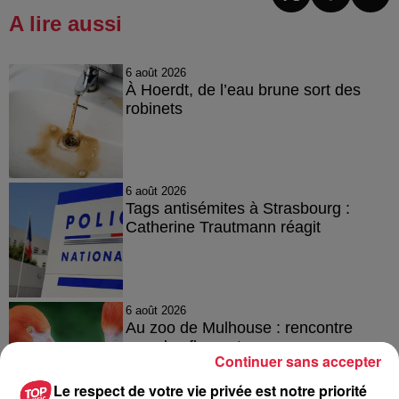
A lire aussi
6 août 2026
À Hoerdt, de l’eau brune sort des
robinets
6 août 2026
Tags antisémites à Strasbourg :
Catherine Trautmann réagit
6 août 2026
Au zoo de Mulhouse : rencontre
avec les flamants rouges
Continuer sans accepter
Le respect de votre vie privée est notre priorité