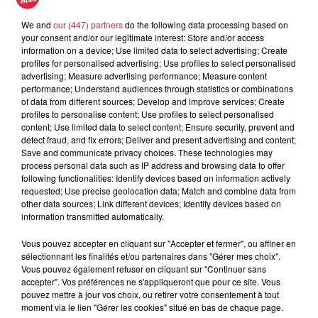
We and
our (447) partners
do the following data processing based on
your consent and/or our legitimate interest: Store and/or access
information on a device; Use limited data to select advertising; Create
À découvrir également
profiles for personalised advertising; Use profiles to select personalised
advertising; Measure advertising performance; Measure content
performance; Understand audiences through statistics or combinations
of data from different sources; Develop and improve services; Create
profiles to personalise content; Use profiles to select personalised
content; Use limited data to select content; Ensure security, prevent and
detect fraud, and fix errors; Deliver and present advertising and content;
Save and communicate privacy choices. These technologies may
process personal data such as IP address and browsing data to offer
following functionalities: Identify devices based on information actively
requested; Use precise geolocation data; Match and combine data from
other data sources; Link different devices; Identify devices based on
information transmitted automatically.
Vous pouvez accepter en cliquant sur "Accepter et fermer", ou affiner en
sélectionnant les finalités et/ou partenaires dans "Gérer mes choix".
Vous pouvez également refuser en cliquant sur "Continuer sans
accepter". Vos préférences ne s'appliqueront que pour ce site. Vous
pouvez mettre à jour vos choix, ou retirer votre consentement à tout
moment via le lien "Gérer les cookies" situé en bas de chaque page.