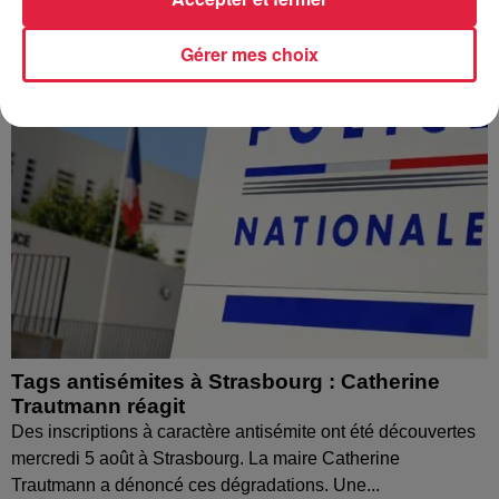
Gérer mes choix
Tags antisémites à Strasbourg : Catherine
Trautmann réagit
Des inscriptions à caractère antisémite ont été découvertes
mercredi 5 août à Strasbourg. La maire Catherine
Trautmann a dénoncé ces dégradations. Une...