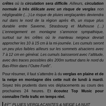
crêtes
où la
circulation sera difficile
. Ailleurs,
circulation
normale à très délicate avec un risque de verglas
non
négligeable (…) Le risque de pluies verglaçantes deviendra
nul dans le nord de la région après 4h, un risque plus
durable entre Saverne, Strasbourg et Mulhouse (…)
L’enneigement en montagne s’annonce sympathique,
surtout sur les crêtes où le manteau neigeux devrait
approcher les 10 à 15 cm à la mi-journée. Les cumuls seront
un peu plus faibles ailleurs sur les sommets alsaciens avec
7 à 12 cm en général. Les cumuls baisseront avec l’altitude,
avec des traces possibles dès 200m surtout dans le nord du
Bas-Rhin dans l’Outre Forêt"
.
Pour résumer, il faut s'attendre à du
verglas en plaine et de
la neige en montagne dès cette nuit de lundi à mardi
.
Soyez très prudents dans vos déplacements au cours des
prochaines 24 heures. Et
écoutez Top Music pour
connaître l’info trafic en temps réel.
ðŸ”´ PLUIES VERGLACANTES & NEIGE LA NUIT