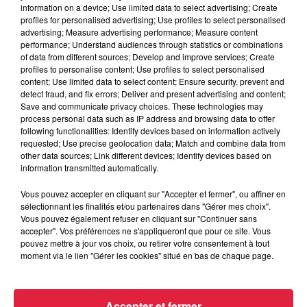
information on a device; Use limited data to select advertising; Create
profiles for personalised advertising; Use profiles to select personalised
advertising; Measure advertising performance; Measure content
performance; Understand audiences through statistics or combinations
of data from different sources; Develop and improve services; Create
profiles to personalise content; Use profiles to select personalised
content; Use limited data to select content; Ensure security, prevent and
detect fraud, and fix errors; Deliver and present advertising and content;
Save and communicate privacy choices. These technologies may
process personal data such as IP address and browsing data to offer
following functionalities: Identify devices based on information actively
requested; Use precise geolocation data; Match and combine data from
other data sources; Link different devices; Identify devices based on
information transmitted automatically.
Vous pouvez accepter en cliquant sur "Accepter et fermer", ou affiner en
sélectionnant les finalités et/ou partenaires dans "Gérer mes choix".
Vous pouvez également refuser en cliquant sur "Continuer sans
accepter". Vos préférences ne s'appliqueront que pour ce site. Vous
À Hoerdt, de l’eau brune sort des robinets
pouvez mettre à jour vos choix, ou retirer votre consentement à tout
moment via le lien "Gérer les cookies" situé en bas de chaque page.
Depuis plusieurs jours, des habitants de Hoerdt ont vu de
l’eau brune s’écouler de leurs robinets. Face aux
nombreuses interrogations, la municipalité a pris...
Accepter et fermer