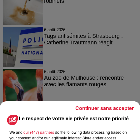
robinets
6 août 2026
Tags antisémites à Strasbourg :
Catherine Trautmann réagit
6 août 2026
Au zoo de Mulhouse : rencontre
avec les flamants rouges
Continuer sans accepter
Le respect de votre vie privée est notre priorité
À découvrir également
We and
our (447) partners
do the following data processing based on
your consent and/or our legitimate interest: Store and/or access