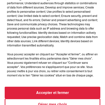
performance; Understand audiences through statistics or combinations
of data from different sources; Develop and improve services; Create
profiles to personalise content; Use profiles to select personalised
content; Use limited data to select content; Ensure security, prevent and
detect fraud, and fix errors; Deliver and present advertising and content;
Save and communicate privacy choices. These technologies may
process personal data such as IP address and browsing data to offer
following functionalities: Identify devices based on information actively
requested; Use precise geolocation data; Match and combine data from
other data sources; Link different devices; Identify devices based on
information transmitted automatically.
Vous pouvez accepter en cliquant sur "Accepter et fermer", ou affiner en
sélectionnant les finalités et/ou partenaires dans "Gérer mes choix".
À Hoerdt, de l’eau brune sort des robinets
Vous pouvez également refuser en cliquant sur "Continuer sans
Depuis plusieurs jours, des habitants de Hoerdt ont vu de
accepter". Vos préférences ne s'appliqueront que pour ce site. Vous
l’eau brune s’écouler de leurs robinets. Face aux
pouvez mettre à jour vos choix, ou retirer votre consentement à tout
moment via le lien "Gérer les cookies" situé en bas de chaque page.
nombreuses interrogations, la municipalité a pris...
Accepter et fermer
Gérer mes choix