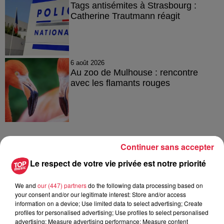
Tags antisémites à Strasbourg :
Catherine Trautmann réagit
6 août 2026
Au zoo de Mulhouse : rencontre
avec les flamants rouges
Continuer sans accepter
À découvrir également
Le respect de votre vie privée est notre priorité
We and
our (447) partners
do the following data processing based on
your consent and/or our legitimate interest: Store and/or access
information on a device; Use limited data to select advertising; Create
profiles for personalised advertising; Use profiles to select personalised
advertising; Measure advertising performance; Measure content