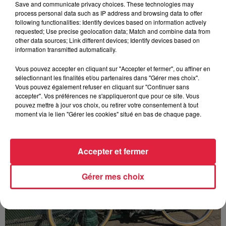
Save and communicate privacy choices. These technologies may
process personal data such as IP address and browsing data to offer
Europa-Park : des précisons sur l’après Euro-
following functionalities: Identify devices based on information actively
Mir
requested; Use precise geolocation data; Match and combine data from
other data sources; Link different devices; Identify devices based on
Pendant trois décennies, l'Euro-Mir a fait tourner les têtes
information transmitted automatically.
des visiteurs. La mythique montagne russe s'apprête
désormais à disparaître du paysage du parc...
Vous pouvez accepter en cliquant sur "Accepter et fermer", ou affiner en
sélectionnant les finalités et/ou partenaires dans "Gérer mes choix".
Vous pouvez également refuser en cliquant sur "Continuer sans
accepter". Vos préférences ne s'appliqueront que pour ce site. Vous
pouvez mettre à jour vos choix, ou retirer votre consentement à tout
moment via le lien "Gérer les cookies" situé en bas de chaque page.
Accepter et fermer
Gérer mes choix