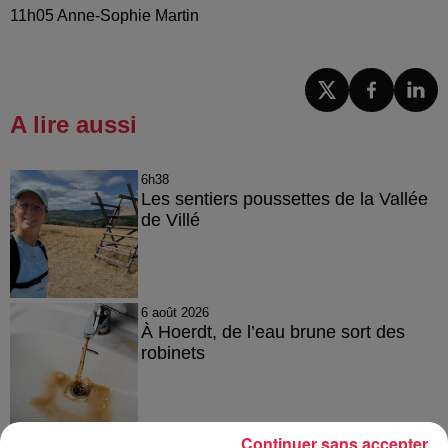
11h05 Anne-Sophie Martin
A lire aussi
6h38
Les sentiers poussettes de la Vallée
de Villé
6 août 2026
À Hoerdt, de l’eau brune sort des
robinets
Continuer sans accepter
6 août 2026