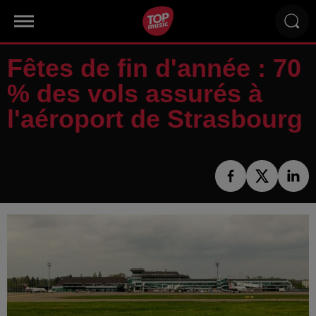
Fêtes de fin d'année : 70
% des vols assurés à
l'aéroport de Strasbourg