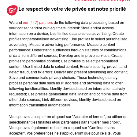
Tags antisémites à Strasbourg :
Le respect de votre vie privée est notre priorité
Catherine Trautmann réagit
We and
our (447) partners
do the following data processing based on
your consent and/or our legitimate interest: Store and/or access
information on a device; Use limited data to select advertising; Create
profiles for personalised advertising; Use profiles to select personalised
advertising; Measure advertising performance; Measure content
performance; Understand audiences through statistics or combinations
of data from different sources; Develop and improve services; Create
À découvrir également
profiles to personalise content; Use profiles to select personalised
content; Use limited data to select content; Ensure security, prevent and
detect fraud, and fix errors; Deliver and present advertising and content;
Save and communicate privacy choices. These technologies may
process personal data such as IP address and browsing data to offer
following functionalities: Identify devices based on information actively
requested; Use precise geolocation data; Match and combine data from
other data sources; Link different devices; Identify devices based on
information transmitted automatically.
Vous pouvez accepter en cliquant sur "Accepter et fermer", ou affiner en
sélectionnant les finalités et/ou partenaires dans "Gérer mes choix".
Vous pouvez également refuser en cliquant sur "Continuer sans
accepter". Vos préférences ne s'appliqueront que pour ce site. Vous