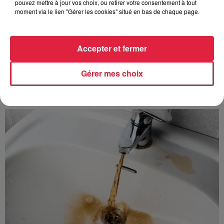
pouvez mettre à jour vos choix, ou retirer votre consentement à tout
moment via le lien "Gérer les cookies" situé en bas de chaque page.
Accepter et fermer
Les sentiers poussettes de la Vallée de Villé
Gérer mes choix
La Vallée de Villé propose 14 randonnées à faire en
poussette ou avec de jeunes enfants. Idéal pour découvrir la
nature sans grande difficulté. On a testé...