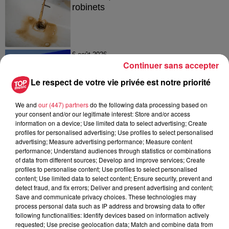
robinets
6 août 2026
Continuer sans accepter
Tags antisémites à Strasbourg :
Catherine Trautmann réagit
Le respect de votre vie privée est notre priorité
We and
our (447) partners
do the following data processing based on
your consent and/or our legitimate interest: Store and/or access
information on a device; Use limited data to select advertising; Create
6 août 2026
profiles for personalised advertising; Use profiles to select personalised
Au zoo de Mulhouse : rencontre
advertising; Measure advertising performance; Measure content
avec les flamants rouges
performance; Understand audiences through statistics or combinations
of data from different sources; Develop and improve services; Create
profiles to personalise content; Use profiles to select personalised
content; Use limited data to select content; Ensure security, prevent and
detect fraud, and fix errors; Deliver and present advertising and content;
Save and communicate privacy choices. These technologies may
process personal data such as IP address and browsing data to offer
following functionalities: Identify devices based on information actively
À découvrir également
requested; Use precise geolocation data; Match and combine data from