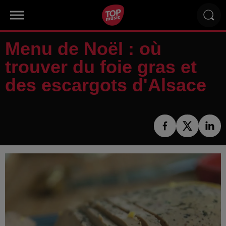
Menu de Noël : où
trouver du foie gras et
des escargots d'Alsace