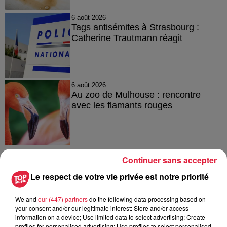
6 août 2026
Tags antisémites à Strasbourg :
Catherine Trautmann réagit
6 août 2026
Au zoo de Mulhouse : rencontre
avec les flamants rouges
Continuer sans accepter
Le respect de votre vie privée est notre priorité
À découvrir également
We and
our (447) partners
do the following data processing based on
your consent and/or our legitimate interest: Store and/or access
information on a device; Use limited data to select advertising; Create
profiles for personalised advertising; Use profiles to select personalised