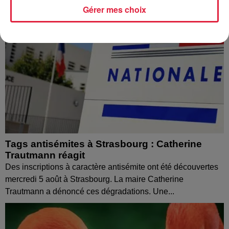
Gérer mes choix
Tags antisémites à Strasbourg : Catherine
Trautmann réagit
Des inscriptions à caractère antisémite ont été découvertes
mercredi 5 août à Strasbourg. La maire Catherine
Trautmann a dénoncé ces dégradations. Une...