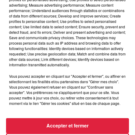
advertising; Measure advertising performance; Measure content
performance; Understand audiences through statistics or combinations
of data from different sources; Develop and improve services; Create
profiles to personalise content; Use profiles to select personalised
content; Use limited data to select content; Ensure security, prevent and
detect fraud, and fix errors; Deliver and present advertising and content;
Save and communicate privacy choices. These technologies may
process personal data such as IP address and browsing data to offer
following functionalities: Identify devices based on information actively
requested; Use precise geolocation data; Match and combine data from
other data sources; Link different devices; Identify devices based on
information transmitted automatically.
Vous pouvez accepter en cliquant sur "Accepter et fermer", ou affiner en
sélectionnant les finalités et/ou partenaires dans "Gérer mes choix".
Vous pouvez également refuser en cliquant sur "Continuer sans
À Hoerdt, de l’eau brune sort des robinets
accepter". Vos préférences ne s'appliqueront que pour ce site. Vous
Depuis plusieurs jours, des habitants de Hoerdt ont vu de
pouvez mettre à jour vos choix, ou retirer votre consentement à tout
l’eau brune s’écouler de leurs robinets. Face aux
moment via le lien "Gérer les cookies" situé en bas de chaque page.
nombreuses interrogations, la municipalité a pris...
Accepter et fermer