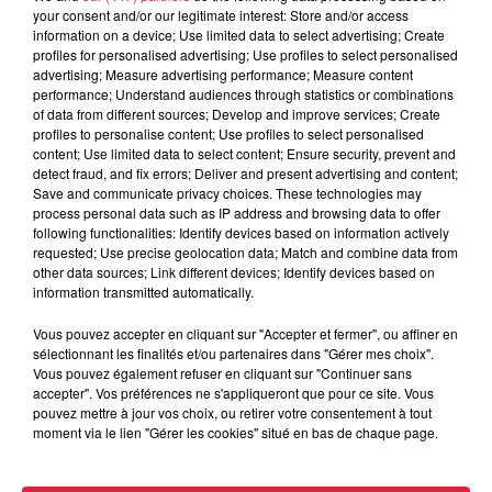
À découvrir également
your consent and/or our legitimate interest: Store and/or access
information on a device; Use limited data to select advertising; Create
profiles for personalised advertising; Use profiles to select personalised
advertising; Measure advertising performance; Measure content
performance; Understand audiences through statistics or combinations
of data from different sources; Develop and improve services; Create
profiles to personalise content; Use profiles to select personalised
content; Use limited data to select content; Ensure security, prevent and
detect fraud, and fix errors; Deliver and present advertising and content;
Save and communicate privacy choices. These technologies may
process personal data such as IP address and browsing data to offer
following functionalities: Identify devices based on information actively
requested; Use precise geolocation data; Match and combine data from
other data sources; Link different devices; Identify devices based on
information transmitted automatically.
Vous pouvez accepter en cliquant sur "Accepter et fermer", ou affiner en
sélectionnant les finalités et/ou partenaires dans "Gérer mes choix".
Vous pouvez également refuser en cliquant sur "Continuer sans
accepter". Vos préférences ne s'appliqueront que pour ce site. Vous
pouvez mettre à jour vos choix, ou retirer votre consentement à tout
moment via le lien "Gérer les cookies" situé en bas de chaque page.
À Hoerdt, de l’eau brune sort des robinets
Depuis plusieurs jours, des habitants de Hoerdt ont vu de
l’eau brune s’écouler de leurs robinets. Face aux