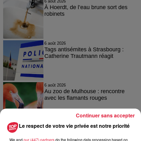
6 août 2026
À Hoerdt, de l’eau brune sort des
robinets
6 août 2026
Tags antisémites à Strasbourg :
Catherine Trautmann réagit
6 août 2026
Au zoo de Mulhouse : rencontre
avec les flamants rouges
Continuer sans accepter
Le respect de votre vie privée est notre priorité
We and
our (447) partners
do the following data processing based on