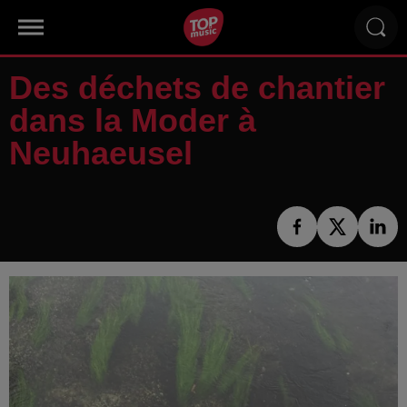
Des déchets de chantier
dans la Moder à
Neuhaeusel