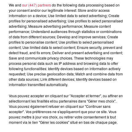
We and
our (447) partners
do the following data processing based on
À découvrir également
your consent and/or our legitimate interest: Store and/or access
information on a device; Use limited data to select advertising; Create
profiles for personalised advertising; Use profiles to select personalised
advertising; Measure advertising performance; Measure content
performance; Understand audiences through statistics or combinations
of data from different sources; Develop and improve services; Create
profiles to personalise content; Use profiles to select personalised
content; Use limited data to select content; Ensure security, prevent and
detect fraud, and fix errors; Deliver and present advertising and content;
Save and communicate privacy choices. These technologies may
process personal data such as IP address and browsing data to offer
following functionalities: Identify devices based on information actively
requested; Use precise geolocation data; Match and combine data from
other data sources; Link different devices; Identify devices based on
information transmitted automatically.
Vous pouvez accepter en cliquant sur "Accepter et fermer", ou affiner en
sélectionnant les finalités et/ou partenaires dans "Gérer mes choix".
Vous pouvez également refuser en cliquant sur "Continuer sans
accepter". Vos préférences ne s'appliqueront que pour ce site. Vous
pouvez mettre à jour vos choix, ou retirer votre consentement à tout
moment via le lien "Gérer les cookies" situé en bas de chaque page.
Les dernières infos sur la venue du pape à
Metz en septembre