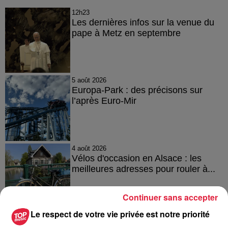
12h23
Les dernières infos sur la venue du
pape à Metz en septembre
5 août 2026
Europa-Park : des précisons sur
l’après Euro-Mir
4 août 2026
Vélos d'occasion en Alsace : les
meilleures adresses pour rouler à...
Continuer sans accepter
Le respect de votre vie privée est notre priorité