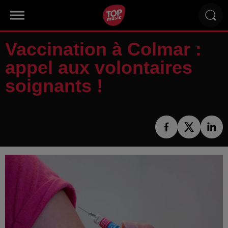
Vaccination à Colmar :
appel aux volontaires
soignants !