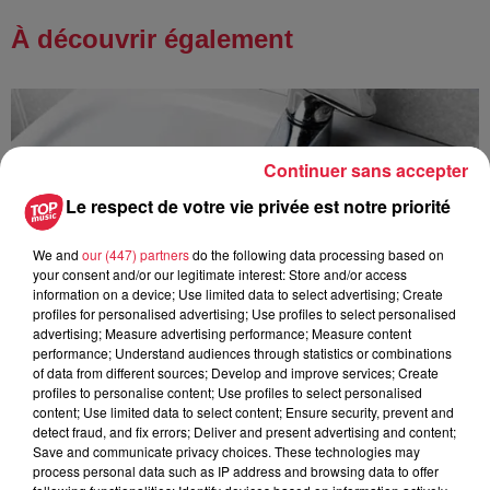
À découvrir également
Continuer sans accepter
Le respect de votre vie privée est notre priorité
We and
our (447) partners
do the following data processing based on
your consent and/or our legitimate interest: Store and/or access
information on a device; Use limited data to select advertising; Create
profiles for personalised advertising; Use profiles to select personalised
advertising; Measure advertising performance; Measure content
performance; Understand audiences through statistics or combinations
of data from different sources; Develop and improve services; Create
profiles to personalise content; Use profiles to select personalised
content; Use limited data to select content; Ensure security, prevent and
detect fraud, and fix errors; Deliver and present advertising and content;
Save and communicate privacy choices. These technologies may
À Hoerdt, de l’eau brune sort des robinets
process personal data such as IP address and browsing data to offer
Depuis plusieurs jours, des habitants de Hoerdt ont vu de