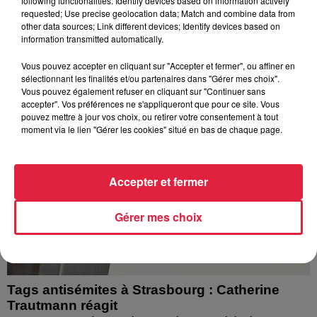
following functionalities: Identify devices based on information actively
requested; Use precise geolocation data; Match and combine data from
l’eau brune s’écouler de leurs robinets. Face aux
other data sources; Link different devices; Identify devices based on
nombreuses interrogations, la municipalité a pris...
information transmitted automatically.
Vous pouvez accepter en cliquant sur "Accepter et fermer", ou affiner en
sélectionnant les finalités et/ou partenaires dans "Gérer mes choix".
Vous pouvez également refuser en cliquant sur "Continuer sans
accepter". Vos préférences ne s'appliqueront que pour ce site. Vous
pouvez mettre à jour vos choix, ou retirer votre consentement à tout
moment via le lien "Gérer les cookies" situé en bas de chaque page.
Accepter et fermer
Gérer mes choix
Tags antisémites à Strasbourg : Catherine
Trautmann réagit