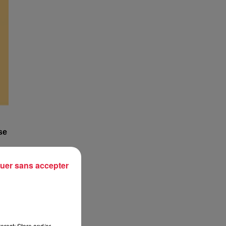
se
uer sans accepter
fr
.
tes
000
erest: Store and/or