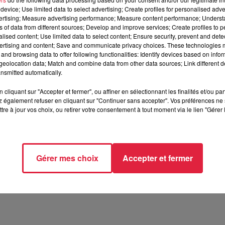
device; Use limited data to select advertising; Create profiles for personalised adver
vertising; Measure advertising performance; Measure content performance; Unders
ier 2021
ns of data from different sources; Develop and improve services; Create profiles to 
e présence continue du service d’information et d’orientation.
alised content; Use limited data to select content; Ensure security, prevent and detect
ertising and content; Save and communicate privacy choices. These technologies
taire : les 20 et 27 janvier 2021
and browsing data to offer following functionalities: Identify devices based on infor
s et l’apprentissage des langues (Learning Center) : les 19 et
eolocation data; Match and combine data from other data sources; Link different de
nsmitted automatically.
t sera consacré, si le contexte le permet, à l’accueil du public 
cliquant sur "Accepter et fermer", ou affiner en sélectionnant les finalités et/ou pa
 également refuser en cliquant sur "Continuer sans accepter". Vos préférences ne 
tre à jour vos choix, ou retirer votre consentement à tout moment via le lien "Gérer 
nformations sur :
www.jpo.uha.fr
 11h07 Céline Rinckel
Gérer mes choix
Accepter et fermer