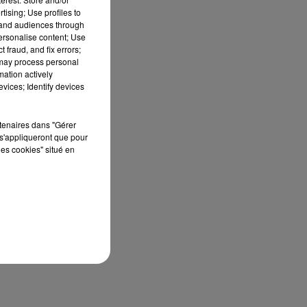
tising; Use profiles to
tand audiences through
personalise content; Use
 fraud, and fix errors;
 may process personal
mation actively
 26
vices; Identify devices
sur
rtenaires dans "Gérer
s'appliqueront que pour
les cookies" situé en