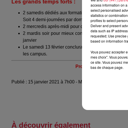
Les grands temps forts :
access information on a 
select personalised ad
2 samedis dédiés aux formations : les 16 et 30 janv
statistics or combinatio
Soit 4 demi-journées par domaine de formation et un
profiles to select person
Deliver and present adv
2 mercredis après-midi pour découvrir la vie universi
data such as IP address 
2 mardis soir pour mieux connaitre les bibliothèque
requested; Use precise g
janvier
based on information tra
Le samedi 13 février conclura ce mois d’information e
Vous pouvez accepter en 
les campus.
mes choix". Vous pouvez
ce site. Vous pouvez met
Programme complet et i
bas de chaque page.
Publié : 15 janvier 2021 à 7h00 - Modifié : 10 mai 2021 à
À découvrir également