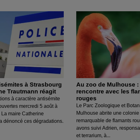
isémites à Strasbourg
Au zoo de Mulhouse :
ine Trautmann réagit
rencontre avec les fl
rouges
tions à caractère antisémite
Le Parc Zoologique et Botan
ouvertes mercredi 5 août à
Mulhouse abrite une colonie
 La maire Catherine
remarquable de flamants ro
a dénoncé ces dégradations.
avons suivi Adrien, respons
et terrarium, à...