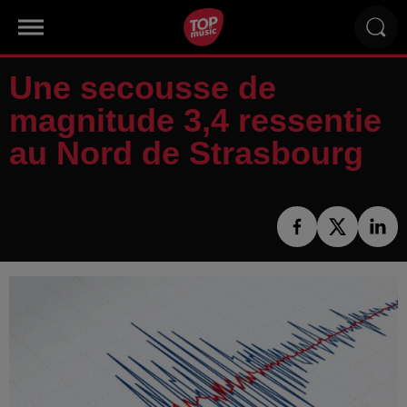
Une secousse de
magnitude 3,4 ressentie
au Nord de Strasbourg