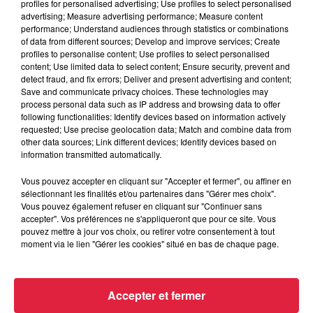
profiles for personalised advertising; Use profiles to select personalised
advertising; Measure advertising performance; Measure content
performance; Understand audiences through statistics or combinations
of data from different sources; Develop and improve services; Create
profiles to personalise content; Use profiles to select personalised
content; Use limited data to select content; Ensure security, prevent and
detect fraud, and fix errors; Deliver and present advertising and content;
Save and communicate privacy choices. These technologies may
process personal data such as IP address and browsing data to offer
following functionalities: Identify devices based on information actively
requested; Use precise geolocation data; Match and combine data from
other data sources; Link different devices; Identify devices based on
information transmitted automatically.
Vous pouvez accepter en cliquant sur "Accepter et fermer", ou affiner en
sélectionnant les finalités et/ou partenaires dans "Gérer mes choix".
Vous pouvez également refuser en cliquant sur "Continuer sans
À Hoerdt, de l’eau brune sort des robinets
accepter". Vos préférences ne s'appliqueront que pour ce site. Vous
Depuis plusieurs jours, des habitants de Hoerdt ont vu de
pouvez mettre à jour vos choix, ou retirer votre consentement à tout
moment via le lien "Gérer les cookies" situé en bas de chaque page.
l’eau brune s’écouler de leurs robinets. Face aux
nombreuses interrogations, la municipalité a pris...
Accepter et fermer