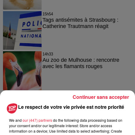
15h54
Tags antisémites à Strasbourg :
Catherine Trautmann réagit
14h33
Au zoo de Mulhouse : rencontre
avec les flamants rouges
Continuer sans accepter
Le respect de votre vie privée est notre priorité
À découvrir également
We and
our (447) partners
do the following data processing based on
your consent and/or our legitimate interest: Store and/or access
information on a device; Use limited data to select advertising; Create