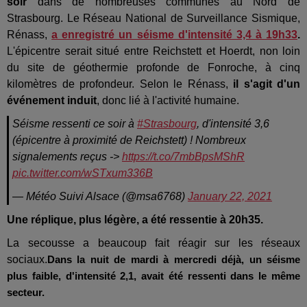
soir
dans de nombreuses communes au Nord de
Strasbourg. Le Réseau National de Surveillance Sismique,
Rénass,
a enregistré un séisme d'intensité 3,4 à 19h33
.
L'épicentre serait situé entre Reichstett et Hoerdt, non loin
du site de géothermie profonde de Fonroche, à cinq
kilomètres de profondeur. Selon le Rénass,
il s'agit d'un
événement induit
, donc lié à l'activité humaine.
Séisme ressenti ce soir à
#Strasbourg
, d'intensité 3,6
(épicentre à proximité de Reichstett) ! Nombreux
signalements reçus ->
https://t.co/7mbBpsMShR
pic.twitter.com/wSTxum336B
— Météo Suivi Alsace (@msa6768)
January 22, 2021
Une réplique, plus légère, a été ressentie à 20h35.
La secousse a beaucoup fait réagir sur les réseaux
sociaux.
Dans la nuit de mardi à mercredi déjà, un séisme
plus faible, d'intensité 2,1, avait été ressenti dans le même
secteur.