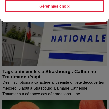
Gérer mes choix
Tags antisémites à Strasbourg : Catherine
Trautmann réagit
Des inscriptions à caractère antisémite ont été découvertes
mercredi 5 août à Strasbourg. La maire Catherine
Trautmann a dénoncé ces dégradations. Une...