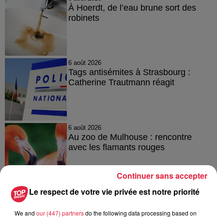
À Hoerdt, de l’eau brune sort des
robinets
6 août 2026
Tags antisémites à Strasbourg :
Catherine Trautmann réagit
6 août 2026
Au zoo de Mulhouse : rencontre
avec les flamants rouges
Continuer sans accepter
Le respect de votre vie privée est notre priorité
We and
our (447) partners
do the following data processing based on