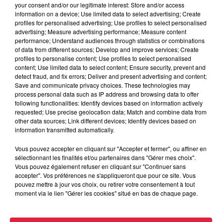
À découvrir également
your consent and/or our legitimate interest: Store and/or access
information on a device; Use limited data to select advertising; Create
profiles for personalised advertising; Use profiles to select personalised
advertising; Measure advertising performance; Measure content
performance; Understand audiences through statistics or combinations
of data from different sources; Develop and improve services; Create
profiles to personalise content; Use profiles to select personalised
content; Use limited data to select content; Ensure security, prevent and
detect fraud, and fix errors; Deliver and present advertising and content;
Save and communicate privacy choices. These technologies may
process personal data such as IP address and browsing data to offer
following functionalities: Identify devices based on information actively
requested; Use precise geolocation data; Match and combine data from
other data sources; Link different devices; Identify devices based on
information transmitted automatically.
Vous pouvez accepter en cliquant sur "Accepter et fermer", ou affiner en
sélectionnant les finalités et/ou partenaires dans "Gérer mes choix".
Vous pouvez également refuser en cliquant sur "Continuer sans
accepter". Vos préférences ne s'appliqueront que pour ce site. Vous
pouvez mettre à jour vos choix, ou retirer votre consentement à tout
À Hoerdt, de l’eau brune sort des robinets
moment via le lien "Gérer les cookies" situé en bas de chaque page.
Depuis plusieurs jours, des habitants de Hoerdt ont vu de
l’eau brune s’écouler de leurs robinets. Face aux