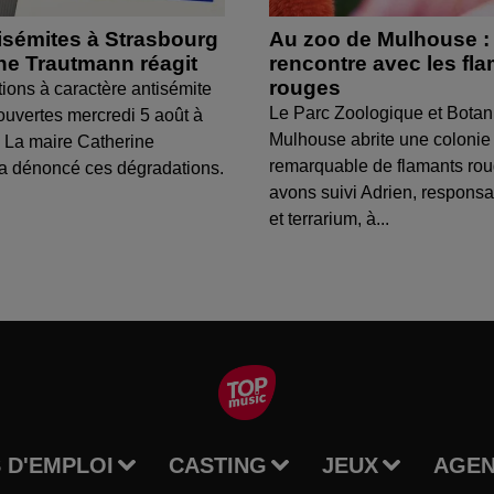
isémites à Strasbourg
Au zoo de Mulhouse :
ine Trautmann réagit
rencontre avec les fl
rouges
tions à caractère antisémite
Le Parc Zoologique et Botan
ouvertes mercredi 5 août à
Mulhouse abrite une colonie
 La maire Catherine
remarquable de flamants ro
a dénoncé ces dégradations.
avons suivi Adrien, respons
et terrarium, à...
 D'EMPLOI
CASTING
JEUX
AGE