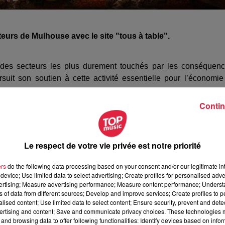
eurs de Mulhouse avec le site "tous à table".
'un des secteurs les plus durement touchés par les conséquen
suit son soutien à cette activité essentielle pour l’économie
Contin
ncée début décembre et qui a déjà rencontré un beau succès,
 en lançant la plateforme
www.tousatableâ€mulhouse.alsace
.
plat : il y en a pour tous les goûts et tous les budgets.
Dans 
Le respect de votre vie privée est notre priorité
tée reste possible :
ers
do the following data processing based on your consent and/or our legitimate int
device; Use limited data to select advertising; Create profiles for personalised adver
vertising; Measure advertising performance; Measure content performance; Unders
ns of data from different sources; Develop and improve services; Create profiles to 
rme propose des réductions de 10% à destination des étudia
alised content; Use limited data to select content; Ensure security, prevent and detect
ertising and content; Save and communicate privacy choices. These technologies
es
(à partir d’une commande pour 5 personnes passée par 
and browsing data to offer following functionalities: Identify devices based on infor