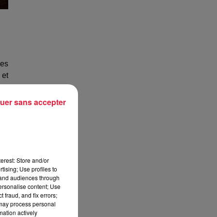
ces
 et
uer sans accepter
 la
la
erest: Store and/or
tising; Use profiles to
tand audiences through
personalise content; Use
nts
 fraud, and fix errors;
 may process personal
une
mation actively