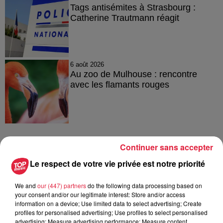
Tags antisémites à Strasbourg :
Catherine Trautmann réagit
6 août 2026
Au zoo de Mulhouse : rencontre
avec les flamants rouges
Continuer sans accepter
À découvrir également
Le respect de votre vie privée est notre priorité
We and
our (447) partners
do the following data processing based on
your consent and/or our legitimate interest: Store and/or access
information on a device; Use limited data to select advertising; Create
profiles for personalised advertising; Use profiles to select personalised
advertising; Measure advertising performance; Measure content