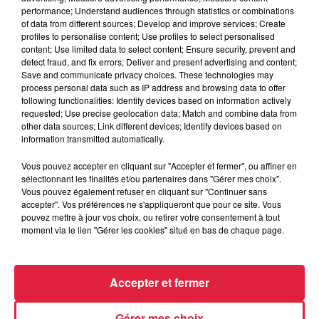
performance; Understand audiences through statistics or combinations
of data from different sources; Develop and improve services; Create
profiles to personalise content; Use profiles to select personalised
content; Use limited data to select content; Ensure security, prevent and
detect fraud, and fix errors; Deliver and present advertising and content;
Save and communicate privacy choices. These technologies may
process personal data such as IP address and browsing data to offer
following functionalities: Identify devices based on information actively
requested; Use precise geolocation data; Match and combine data from
other data sources; Link different devices; Identify devices based on
information transmitted automatically.
Vous pouvez accepter en cliquant sur "Accepter et fermer", ou affiner en
sélectionnant les finalités et/ou partenaires dans "Gérer mes choix".
À Hoerdt, de l’eau brune sort des robinets
Vous pouvez également refuser en cliquant sur "Continuer sans
Depuis plusieurs jours, des habitants de Hoerdt ont vu de
accepter". Vos préférences ne s'appliqueront que pour ce site. Vous
l’eau brune s’écouler de leurs robinets. Face aux
pouvez mettre à jour vos choix, ou retirer votre consentement à tout
moment via le lien "Gérer les cookies" situé en bas de chaque page.
nombreuses interrogations, la municipalité a pris...
Accepter et fermer
Gérer mes choix