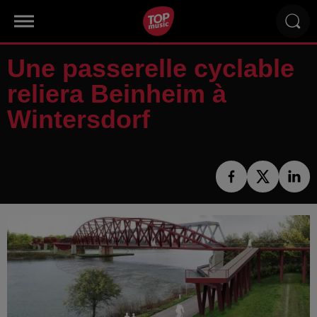
Une passerelle cyclable
reliera Beinheim à
Wintersdorf