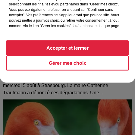
sélectionnant les finalités et/ou partenaires dans "Gérer mes choix".
Vous pouvez également refuser en cliquant sur "Continuer sans
accepter". Vos préférences ne s'appliqueront que pour ce site. Vous
pouvez mettre à jour vos choix, ou retirer votre consentement à tout
moment via le lien "Gérer les cookies" situé en bas de chaque page.
Accepter et fermer
Gérer mes choix
Tags antisémites à Strasbourg : Catherine
Trautmann réagit
Des inscriptions à caractère antisémite ont été découvertes
mercredi 5 août à Strasbourg. La maire Catherine
Trautmann a dénoncé ces dégradations. Une...