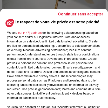
Continuer sans accepter
Le respect de votre vie privée est notre priorité
We and
our (447) partners
do the following data processing based on
your consent and/or our legitimate interest: Store and/or access
information on a device; Use limited data to select advertising; Create
profiles for personalised advertising; Use profiles to select personalised
advertising; Measure advertising performance; Measure content
performance; Understand audiences through statistics or combinations
À Hoerdt, de l’eau brune sort des robinets
of data from different sources; Develop and improve services; Create
Depuis plusieurs jours, des habitants de Hoerdt ont vu de
profiles to personalise content; Use profiles to select personalised
l’eau brune s’écouler de leurs robinets. Face aux
content; Use limited data to select content; Ensure security, prevent and
detect fraud, and fix errors; Deliver and present advertising and content;
nombreuses interrogations, la municipalité a pris...
Save and communicate privacy choices. These technologies may
process personal data such as IP address and browsing data to offer
following functionalities: Identify devices based on information actively
requested; Use precise geolocation data; Match and combine data from
other data sources; Link different devices; Identify devices based on
information transmitted automatically.
Vous pouvez accepter en cliquant sur "Accepter et fermer", ou affiner en