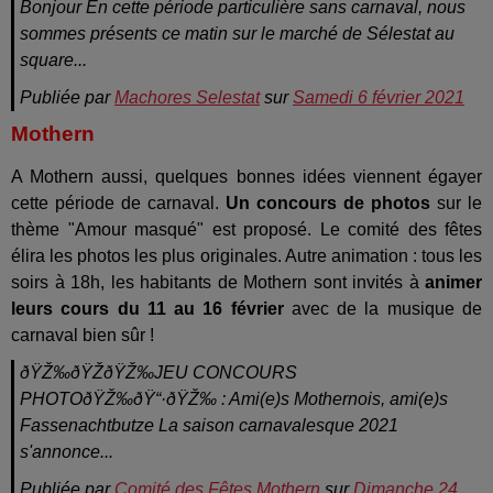
Bonjour En cette période particulière sans carnaval, nous
sommes présents ce matin sur le marché de Sélestat au
square...
Publiée par
Machores Selestat
sur
Samedi 6 février 2021
Mothern
A Mothern aussi, quelques bonnes idées viennent égayer
cette période de carnaval.
Un concours de photos
sur le
thème "Amour masqué" est proposé. Le comité des fêtes
élira les photos les plus originales. Autre animation : tous les
soirs à 18h, les habitants de Mothern sont invités à
animer
leurs cours du 11 au 16 février
avec de la musique de
carnaval bien sûr !
ðŸŽ‰ðŸŽ­ðŸŽ‰JEU CONCOURS
PHOTOðŸŽ‰ðŸ“·ðŸŽ‰ : Ami(e)s Mothernois, ami(e)s
Fassenachtbutze La saison carnavalesque 2021
s'annonce...
Publiée par
Comité des Fêtes Mothern
sur
Dimanche 24