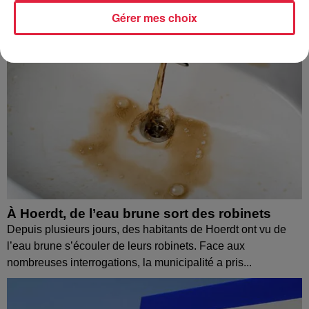
Gérer mes choix
À Hoerdt, de l’eau brune sort des robinets
Depuis plusieurs jours, des habitants de Hoerdt ont vu de
l’eau brune s’écouler de leurs robinets. Face aux
nombreuses interrogations, la municipalité a pris...