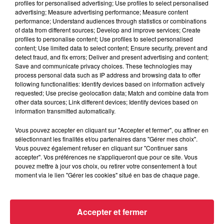
profiles for personalised advertising; Use profiles to select personalised
advertising; Measure advertising performance; Measure content
performance; Understand audiences through statistics or combinations
6 août 2026
of data from different sources; Develop and improve services; Create
Tags antisémites à Strasbourg :
profiles to personalise content; Use profiles to select personalised
Catherine Trautmann réagit
content; Use limited data to select content; Ensure security, prevent and
detect fraud, and fix errors; Deliver and present advertising and content;
Save and communicate privacy choices. These technologies may
process personal data such as IP address and browsing data to offer
following functionalities: Identify devices based on information actively
6 août 2026
requested; Use precise geolocation data; Match and combine data from
Au zoo de Mulhouse : rencontre
other data sources; Link different devices; Identify devices based on
information transmitted automatically.
avec les flamants rouges
Vous pouvez accepter en cliquant sur "Accepter et fermer", ou affiner en
sélectionnant les finalités et/ou partenaires dans "Gérer mes choix".
Vous pouvez également refuser en cliquant sur "Continuer sans
accepter". Vos préférences ne s'appliqueront que pour ce site. Vous
pouvez mettre à jour vos choix, ou retirer votre consentement à tout
moment via le lien "Gérer les cookies" situé en bas de chaque page.
À découvrir également
Accepter et fermer