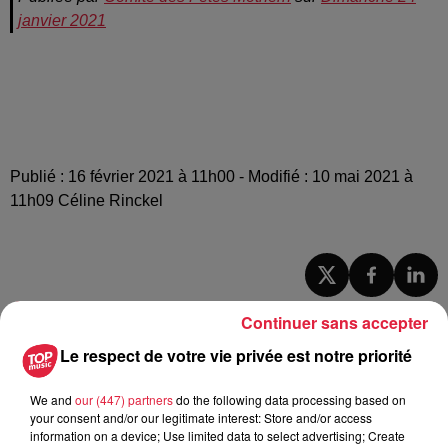
janvier 2021
Publié : 16 février 2021 à 11h00 - Modifié : 10 mai 2021 à
11h09 Céline Rinckel
A lire aussi
Continuer sans accepter
Le respect de votre vie privée est notre priorité
6 août 2026
À Hoerdt, de l’eau brune sort des
We and
our (447) partners
do the following data processing based on
robinets
your consent and/or our legitimate interest: Store and/or access
information on a device; Use limited data to select advertising; Create