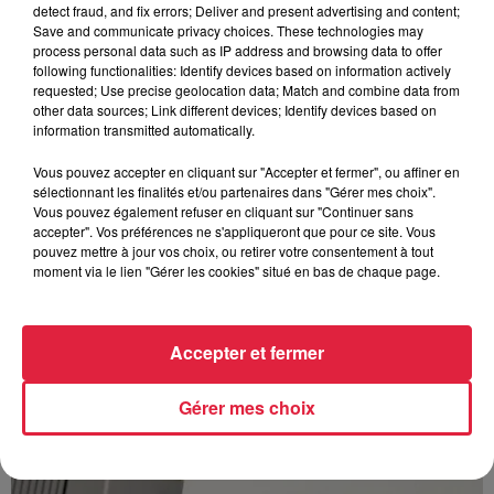
detect fraud, and fix errors; Deliver and present advertising and content;
Save and communicate privacy choices. These technologies may
process personal data such as IP address and browsing data to offer
following functionalities: Identify devices based on information actively
requested; Use precise geolocation data; Match and combine data from
other data sources; Link different devices; Identify devices based on
À Hoerdt, de l’eau brune sort des robinets
information transmitted automatically.
Depuis plusieurs jours, des habitants de Hoerdt ont vu de
l’eau brune s’écouler de leurs robinets. Face aux
Vous pouvez accepter en cliquant sur "Accepter et fermer", ou affiner en
nombreuses interrogations, la municipalité a pris...
sélectionnant les finalités et/ou partenaires dans "Gérer mes choix".
Vous pouvez également refuser en cliquant sur "Continuer sans
accepter". Vos préférences ne s'appliqueront que pour ce site. Vous
pouvez mettre à jour vos choix, ou retirer votre consentement à tout
moment via le lien "Gérer les cookies" situé en bas de chaque page.
Accepter et fermer
Gérer mes choix