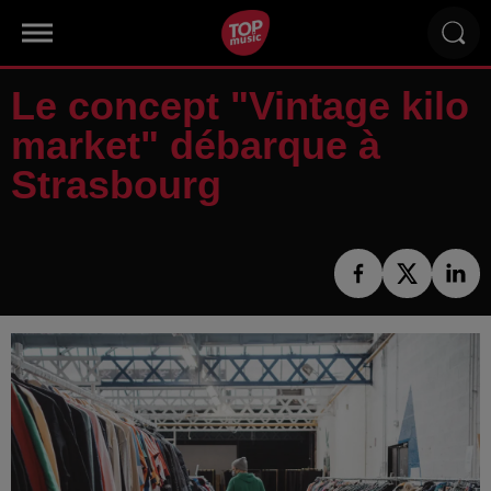
Le concept "Vintage kilo
market" débarque à
Strasbourg