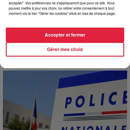
accepter". Vos préférences ne s'appliqueront que pour ce site. Vous
pouvez mettre à jour vos choix, ou retirer votre consentement à tout
moment via le lien "Gérer les cookies" situé en bas de chaque page.
Accepter et fermer
À Hoerdt, de l’eau brune sort des robinets
Gérer mes choix
Depuis plusieurs jours, des habitants de Hoerdt ont vu de
l’eau brune s’écouler de leurs robinets. Face aux
nombreuses interrogations, la municipalité a pris...