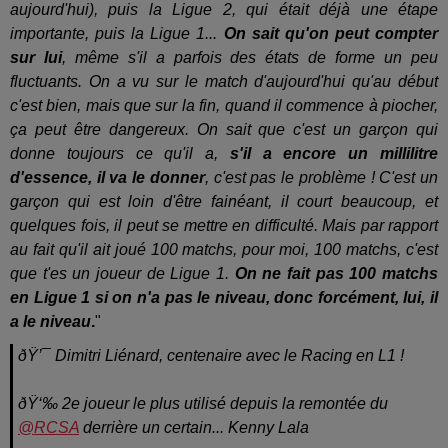
aujourd'hui), puis la Ligue 2, qui était déjà une étape
importante, puis la Ligue 1...
On sait qu'on peut compter
sur lui
, même s'il a parfois des états de forme un peu
fluctuants. On a vu sur le match d'aujourd'hui qu'au début
c'est bien, mais que sur la fin, quand il commence à piocher,
ça peut être dangereux. On sait que c'est un garçon qui
donne toujours ce qu'il a,
s'il a encore un millilitre
d'essence, il va le donner
, c'est pas le problème ! C'est un
garçon qui est loin d'être fainéant, il court beaucoup, et
quelques fois, il peut se mettre en difficulté. Mais par rapport
au fait qu'il ait joué 100 matchs, pour moi, 100 matchs, c'est
que t'es un joueur de Ligue 1.
On ne fait pas 100 matchs
en Ligue 1 si on n'a pas le niveau, donc forcément, lui, il
a le niveau
.
"
ðŸ’¯ Dimitri Liénard, centenaire avec le Racing en L1 !
ðŸ‘‰ 2e joueur le plus utilisé depuis la remontée du
@RCSA
derrière un certain... Kenny Lala