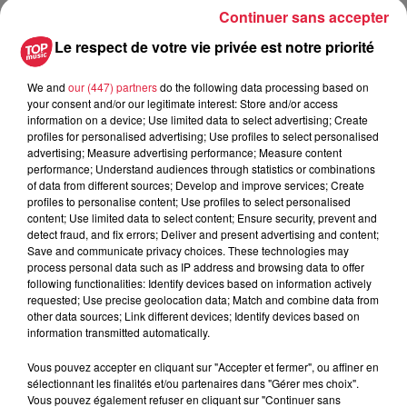
Continuer sans accepter
6 août 2026
Au zoo de Mulhouse : rencontre
Le respect de votre vie privée est notre priorité
avec les flamants rouges
We and
our (447) partners
do the following data processing based on
your consent and/or our legitimate interest: Store and/or access
information on a device; Use limited data to select advertising; Create
profiles for personalised advertising; Use profiles to select personalised
advertising; Measure advertising performance; Measure content
performance; Understand audiences through statistics or combinations
of data from different sources; Develop and improve services; Create
À découvrir également
profiles to personalise content; Use profiles to select personalised
content; Use limited data to select content; Ensure security, prevent and
detect fraud, and fix errors; Deliver and present advertising and content;
Save and communicate privacy choices. These technologies may
process personal data such as IP address and browsing data to offer
following functionalities: Identify devices based on information actively
requested; Use precise geolocation data; Match and combine data from
other data sources; Link different devices; Identify devices based on
information transmitted automatically.
Vous pouvez accepter en cliquant sur "Accepter et fermer", ou affiner en
sélectionnant les finalités et/ou partenaires dans "Gérer mes choix".
Vous pouvez également refuser en cliquant sur "Continuer sans