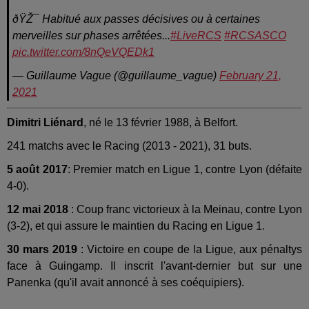
ðŸŽ¯ Habitué aux passes décisives ou à certaines
merveilles sur phases arrêtées...
#LiveRCS
#RCSASCO
pic.twitter.com/8nQeVQEDk1
— Guillaume Vague (@guillaume_vague)
February 21,
2021
Dimitri Liénard
, né le 13 février 1988, à Belfort.
241 matchs avec le Racing (2013 - 2021), 31 buts.
5 août 2017
: Premier match en Ligue 1, contre Lyon (défaite
4-0).
12 mai 2018
: Coup franc victorieux à la Meinau, contre Lyon
(3-2), et qui assure le maintien du Racing en Ligue 1.
30 mars 2019
: Victoire en coupe de la Ligue, aux pénaltys
face à Guingamp. Il inscrit l'avant-dernier but sur une
Panenka (qu'il avait annoncé à ses coéquipiers).