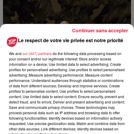
Continuer sans accepter
Le respect de votre vie privée est notre priorité
We and
our (447) partners
do the following data processing based on
your consent and/or our legitimate interest: Store and/or access
information on a device; Use limited data to select advertising; Create
profiles for personalised advertising; Use profiles to select personalised
advertising; Measure advertising performance; Measure content
performance; Understand audiences through statistics or combinations
of data from different sources; Develop and improve services; Create
Les dernières infos sur la venue du pape à
profiles to personalise content; Use profiles to select personalised
Metz en septembre
content; Use limited data to select content; Ensure security, prevent and
Du 25 au 28 septembre, le pape Léon XIV fera son premier
detect fraud, and fix errors; Deliver and present advertising and content;
Save and communicate privacy choices. These technologies may
voyage apostolique en France. Après une étape à Paris puis
process personal data such as IP address and browsing data to offer
à Lourdes, il se rendra à Metz, où il...
following functionalities: Identify devices based on information actively
requested; Use precise geolocation data; Match and combine data from
other data sources; Link different devices; Identify devices based on