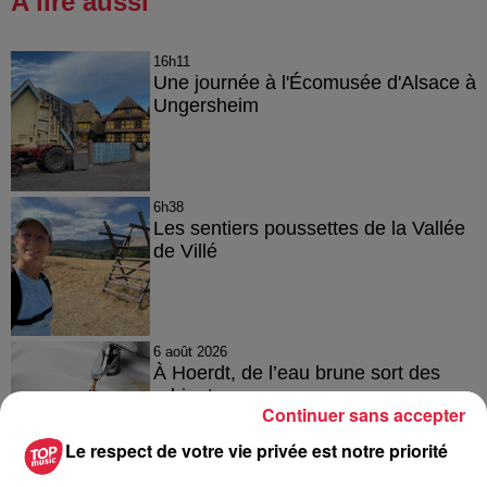
A lire aussi
16h11
Une journée à l'Écomusée d'Alsace à
Ungersheim
6h38
Les sentiers poussettes de la Vallée
de Villé
6 août 2026
À Hoerdt, de l’eau brune sort des
robinets
Continuer sans accepter
Le respect de votre vie privée est notre priorité