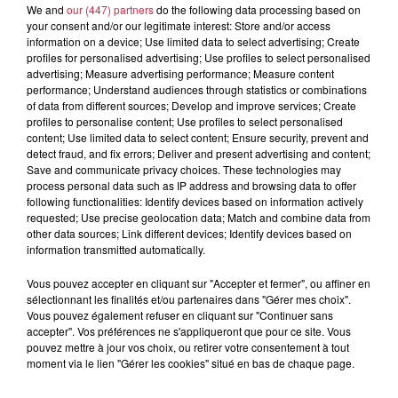
We and
our (447) partners
do the following data processing based on
your consent and/or our legitimate interest: Store and/or access
information on a device; Use limited data to select advertising; Create
À découvrir également
profiles for personalised advertising; Use profiles to select personalised
advertising; Measure advertising performance; Measure content
performance; Understand audiences through statistics or combinations
of data from different sources; Develop and improve services; Create
profiles to personalise content; Use profiles to select personalised
content; Use limited data to select content; Ensure security, prevent and
detect fraud, and fix errors; Deliver and present advertising and content;
Save and communicate privacy choices. These technologies may
process personal data such as IP address and browsing data to offer
following functionalities: Identify devices based on information actively
requested; Use precise geolocation data; Match and combine data from
other data sources; Link different devices; Identify devices based on
information transmitted automatically.
Vous pouvez accepter en cliquant sur "Accepter et fermer", ou affiner en
sélectionnant les finalités et/ou partenaires dans "Gérer mes choix".
Vous pouvez également refuser en cliquant sur "Continuer sans
accepter". Vos préférences ne s'appliqueront que pour ce site. Vous
pouvez mettre à jour vos choix, ou retirer votre consentement à tout
moment via le lien "Gérer les cookies" situé en bas de chaque page.