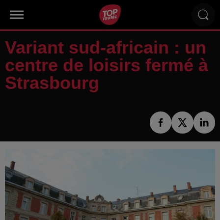
Variant sud-africain : un
centre de loisirs fermé à
Strasbourg