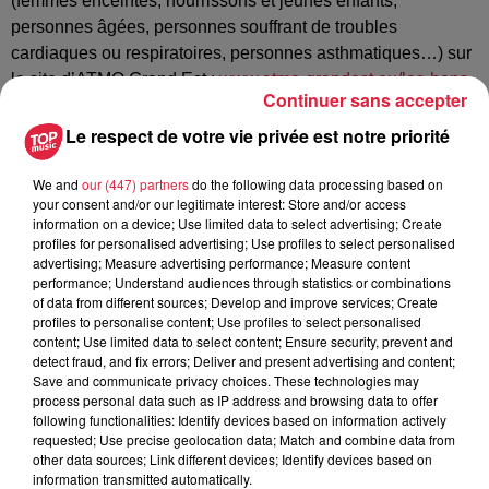
(femmes enceintes, nourrissons et jeunes enfants,
personnes âgées, personnes souffrant de troubles
cardiaques ou respiratoires, personnes asthmatiques…) sur
le site d’ATMO Grand Est :
www.atmo-grandest.eu/les-bons-
Continuer sans accepter
gestes
Le respect de votre vie privée est notre priorité
We and
our (447) partners
do the following data processing based on
Publié : 4 mars 2021 à 16h58 - Modifié : 10 mai 2021 à
your consent and/or our legitimate interest: Store and/or access
information on a device; Use limited data to select advertising; Create
11h09 Anne-Sophie Martin
profiles for personalised advertising; Use profiles to select personalised
advertising; Measure advertising performance; Measure content
performance; Understand audiences through statistics or combinations
of data from different sources; Develop and improve services; Create
profiles to personalise content; Use profiles to select personalised
content; Use limited data to select content; Ensure security, prevent and
A lire aussi
detect fraud, and fix errors; Deliver and present advertising and content;
Save and communicate privacy choices. These technologies may
process personal data such as IP address and browsing data to offer
6h38
following functionalities: Identify devices based on information actively
Les sentiers poussettes de la Vallée
requested; Use precise geolocation data; Match and combine data from
de Villé
other data sources; Link different devices; Identify devices based on
information transmitted automatically.