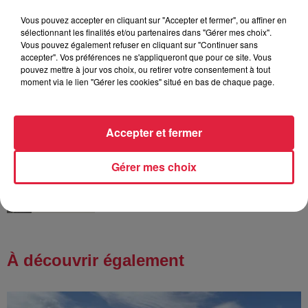
Vous pouvez accepter en cliquant sur "Accepter et fermer", ou affiner en
sélectionnant les finalités et/ou partenaires dans "Gérer mes choix".
6 août 2026
Vous pouvez également refuser en cliquant sur "Continuer sans
À Hoerdt, de l’eau brune sort des
accepter". Vos préférences ne s'appliqueront que pour ce site. Vous
robinets
pouvez mettre à jour vos choix, ou retirer votre consentement à tout
moment via le lien "Gérer les cookies" situé en bas de chaque page.
Accepter et fermer
6 août 2026
Tags antisémites à Strasbourg :
Catherine Trautmann réagit
Gérer mes choix
À découvrir également