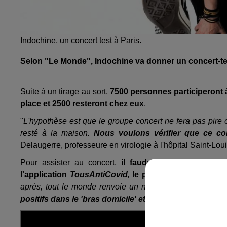
Indochine, un concert test à Paris.
Selon "Le Monde", Indochine va donner un concert-test
Suite à un tirage au sort,
7500 personnes participeront à
place et 2500 resteront chez eux
.
"
L'hypothèse est que le groupe concert ne fera pas pire 
resté à la maison.
Nous voulons vérifier que ce co
Delaugerre, professeure en virologie à l'hôpital Saint-Loui
Pour assister au concert,
il faudra passer un test 
l'application
TousAntiCovid,
le port du masque sera o
après, tout le monde renvoie un nouveau test salivaire.
positifs dans le 'bras domicile' et le nombre de positif