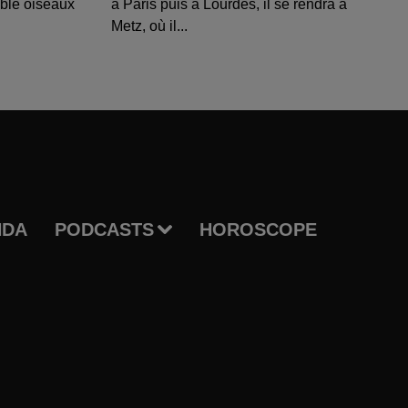
able oiseaux
à Paris puis à Lourdes, il se rendra à
Metz, où il...
NDA
PODCASTS
HOROSCOPE