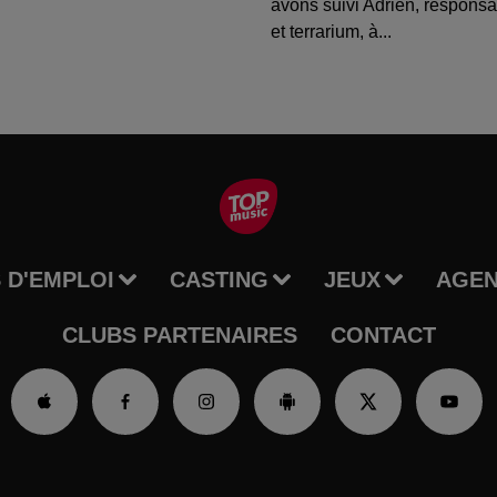
avons suivi Adrien, respons
et terrarium, à...
 D'EMPLOI
CASTING
JEUX
AGE
CLUBS PARTENAIRES
CONTACT