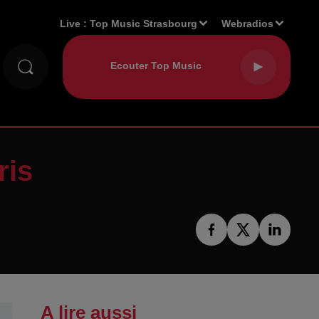
Live :
Top Music Strasbourg
Webradios
ris
A lire aussi