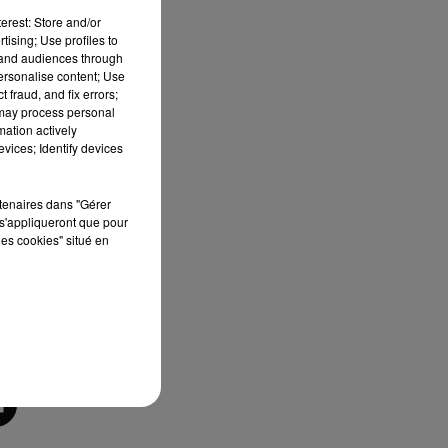
erest: Store and/or
tising; Use profiles to
tand audiences through
personalise content; Use
 fraud, and fix errors;
 may process personal
mation actively
vices; Identify devices
rtenaires dans "Gérer
s'appliqueront que pour
les cookies" situé en