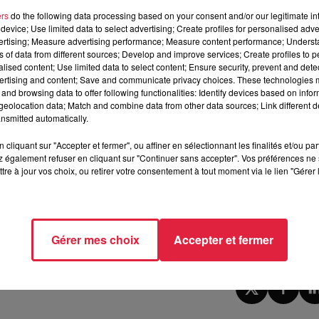
ers
do the following data processing based on your consent and/or our legitimate int
device; Use limited data to select advertising; Create profiles for personalised adver
vertising; Measure advertising performance; Measure content performance; Unders
ns of data from different sources; Develop and improve services; Create profiles to 
alised content; Use limited data to select content; Ensure security, prevent and detect
ertising and content; Save and communicate privacy choices. These technologies
and browsing data to offer following functionalities: Identify devices based on infor
eolocation data; Match and combine data from other data sources; Link different de
nsmitted automatically.
cliquant sur "Accepter et fermer", ou affiner en sélectionnant les finalités et/ou pa
 également refuser en cliquant sur "Continuer sans accepter". Vos préférences ne 
tre à jour vos choix, ou retirer votre consentement à tout moment via le lien "Gérer 
11h09 Rédaction
Gérer mes choix
Accepter et fermer