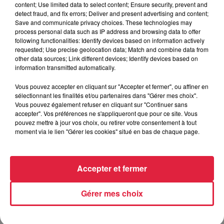
content; Use limited data to select content; Ensure security, prevent and
6 août 2026
detect fraud, and fix errors; Deliver and present advertising and content;
Au zoo de Mulhouse : rencontre
Save and communicate privacy choices. These technologies may
avec les flamants rouges
process personal data such as IP address and browsing data to offer
following functionalities: Identify devices based on information actively
requested; Use precise geolocation data; Match and combine data from
other data sources; Link different devices; Identify devices based on
information transmitted automatically.
Vous pouvez accepter en cliquant sur "Accepter et fermer", ou affiner en
sélectionnant les finalités et/ou partenaires dans "Gérer mes choix".
À découvrir également
Vous pouvez également refuser en cliquant sur "Continuer sans
accepter". Vos préférences ne s'appliqueront que pour ce site. Vous
pouvez mettre à jour vos choix, ou retirer votre consentement à tout
moment via le lien "Gérer les cookies" situé en bas de chaque page.
Accepter et fermer
Gérer mes choix