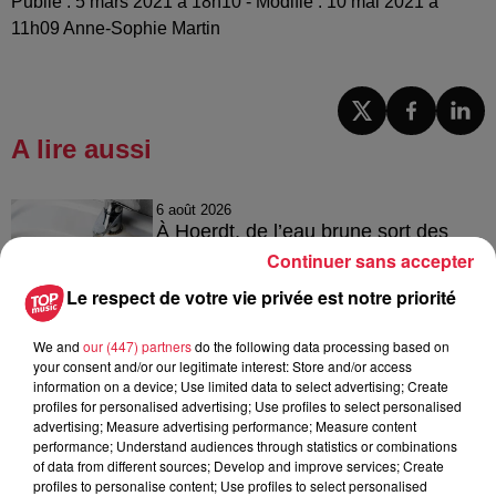
Publié : 5 mars 2021 à 18h10 - Modifié : 10 mai 2021 à
11h09 Anne-Sophie Martin
A lire aussi
6 août 2026
À Hoerdt, de l’eau brune sort des
robinets
Continuer sans accepter
Le respect de votre vie privée est notre priorité
We and
our (447) partners
do the following data processing based on
6 août 2026
your consent and/or our legitimate interest: Store and/or access
Tags antisémites à Strasbourg :
information on a device; Use limited data to select advertising; Create
Catherine Trautmann réagit
profiles for personalised advertising; Use profiles to select personalised
advertising; Measure advertising performance; Measure content
performance; Understand audiences through statistics or combinations
of data from different sources; Develop and improve services; Create
profiles to personalise content; Use profiles to select personalised