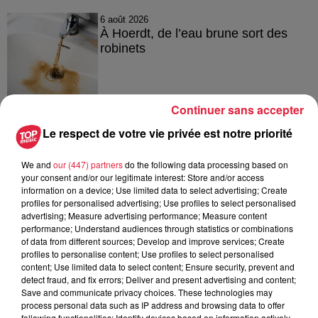
6 août 2026
À Hoerdt, de l’eau brune sort des
robinets
Continuer sans accepter
6 août 2026
Tags antisémites à Strasbourg :
Le respect de votre vie privée est notre priorité
Catherine Trautmann réagit
We and
our (447) partners
do the following data processing based on
your consent and/or our legitimate interest: Store and/or access
information on a device; Use limited data to select advertising; Create
profiles for personalised advertising; Use profiles to select personalised
6 août 2026
advertising; Measure advertising performance; Measure content
Au zoo de Mulhouse : rencontre
performance; Understand audiences through statistics or combinations
avec les flamants rouges
of data from different sources; Develop and improve services; Create
profiles to personalise content; Use profiles to select personalised
content; Use limited data to select content; Ensure security, prevent and
detect fraud, and fix errors; Deliver and present advertising and content;
Save and communicate privacy choices. These technologies may
process personal data such as IP address and browsing data to offer
following functionalities: Identify devices based on information actively